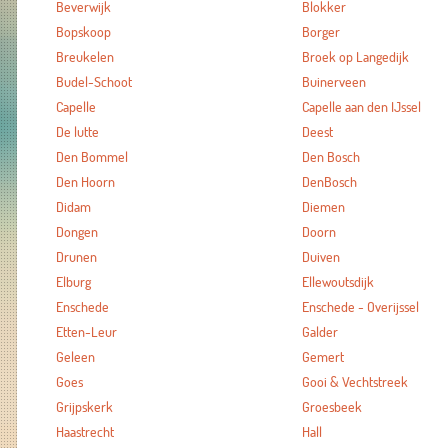
Beverwijk
Blokker
Bopskoop
Borger
Breukelen
Broek op Langedijk
Budel-Schoot
Buinerveen
Capelle
Capelle aan den IJssel
De lutte
Deest
Den Bommel
Den Bosch
Den Hoorn
DenBosch
Didam
Diemen
Dongen
Doorn
Drunen
Duiven
Elburg
Ellewoutsdijk
Enschede
Enschede - Overijssel
Etten-Leur
Galder
Geleen
Gemert
Goes
Gooi & Vechtstreek
Grijpskerk
Groesbeek
Haastrecht
Hall