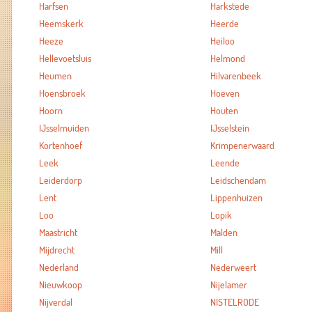
Harfsen
Harkstede
Heemskerk
Heerde
Heeze
Heiloo
Hellevoetsluis
Helmond
Heumen
Hilvarenbeek
Hoensbroek
Hoeven
Hoorn
Houten
IJsselmuiden
IJsselstein
Kortenhoef
Krimpenerwaard
Leek
Leende
Leiderdorp
Leidschendam
Lent
Lippenhuizen
Loo
Lopik
Maastricht
Malden
Mijdrecht
Mill
Nederland
Nederweert
Nieuwkoop
Nijelamer
Nijverdal
NISTELRODE