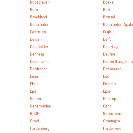
Bodegraven
Boekel
Born
Boxtel
Broekland
Brussel
Bunschoten
Bunschoten-Spak
Castricum
Cuijk
Delden
Delft
Den Dolder
Den Haag
Denhaag
Deurne
Diepenveen
Dieren (Laag Soer
Dordrecht
Driebergen
Edam
Ede
Elst
Emmen
Epe
Epse
Geffen
Geldrop
Genemuiden
Gent
GOOR
Gorinchem
Groet
Groningen
Hardenberg
Harderwijk