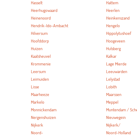
Hasselt
Hattem
Heerhugowaard
Heerlen
Heinenoord
Heinkenszand
Hendrik-Ido-Ambacht
Hengelo
Hilversum
Hippolytushoef
Hoofddorp
Hoogeveen
Huizen
Hulsberg
Kaatsheuvel
Kalkar
Krommenie
Lage Mierde
Leersum
Leeuwarden
Leimuiden
Lelystad
Lisse
Lobith
Maarheeze
Maarssen
Markelo
Meppel
Monnickendam
Muntendam / Sc
Nergenshuizen
Nieuwegein
Nijkerk
Nijkerk/
Noord-
Noord-Holland