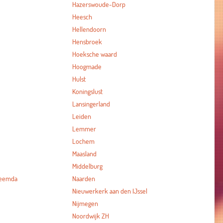
Hazerswoude-Dorp
Heesch
Hellendoorn
Hensbroek
Hoeksche waard
Hoogmade
Hulst
Koningslust
Lansingerland
Leiden
Lemmer
Lochem
Maasland
Middelburg
heemda
Naarden
Nieuwerkerk aan den IJssel
Nijmegen
Noordwijk ZH