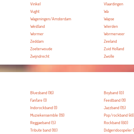
Vinkel
Vlaardingen
Vught
Wa
Wageningen/Amsterdam
Wapse
Westland
Wierden
Wormer
Wormerveer
Zeddam
Zeeland
Zoeterwoude
Zuid Holland
Zwijndrecht
Zwolle
Bluesband
(16)
Boyband
(0)
Fanfare
(1)
Feestband
(11)
Indorockband
(1)
Jazzband
(15)
Muziekensemble
(19)
Pop/rockband
(49
Reggaeband
(5)
Rockband
(60)
Tribute band
(10)
Didgeridoospeler
(