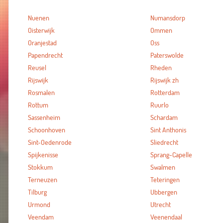
Nuenen
Numansdorp
Oisterwijk
Ommen
Oranjestad
Oss
Papendrecht
Paterswolde
Reusel
Rheden
Rijswijk
Rijswijk zh
Rosmalen
Rotterdam
Rottum
Ruurlo
Sassenheim
Schardam
Schoonhoven
Sint Anthonis
Sint-Oedenrode
Sliedrecht
Spijkenisse
Sprang-Capelle
Stokkum
Swalmen
Terneuzen
Teteringen
Tilburg
Ubbergen
Urmond
Utrecht
Veendam
Veenendaal