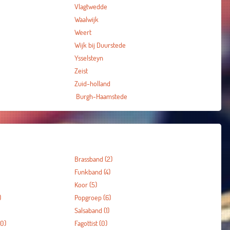
Vlagtwedde
Waalwijk
Weert
Wijk bij Duurstede
Ysselsteyn
Zeist
Zuid-holland
Burgh-Haamstede
Brassband
(2)
Funkband
(4)
Koor
(5)
)
Popgroep
(6)
Salsaband
(1)
0)
Fagottist
(0)