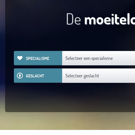
De
moeitel
Selecteer een specialisme
SPECIALISME
Selecteer geslacht
GESLACHT