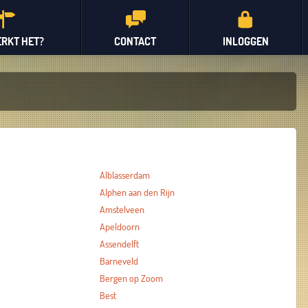
RKT HET?
CONTACT
INLOGGEN
Alblasserdam
Alphen aan den Rijn
Amstelveen
Apeldoorn
Assendelft
Barneveld
Bergen op Zoom
Best