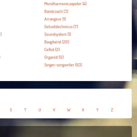
Mondharmonicaspeler
(4)
Bandcoach
(3)
Arrangeur
(1)
Geluidstechnicus
(7)
)
Soundsystem
(1)
Basgitarist
(20)
Cellist
(2)
)
Organist
(0)
Singer-songwriter
(63)
S
T
U
V
W
X
Y
Z