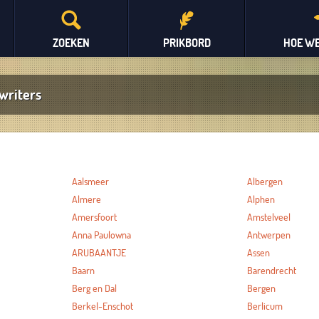
ZOEKEN
PRIKBORD
HOE WE
writers
Aalsmeer
Albergen
Almere
Alphen
Amersfoort
Amstelveel
Anna Paulowna
Antwerpen
ARUBAANTJE
Assen
Baarn
Barendrecht
Berg en Dal
Bergen
Berkel-Enschot
Berlicum