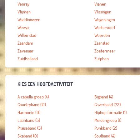
Venray
Vianen
Vlijmen
Vlissingen
Waddinxveen
Wageningen
Weesp
Westervoort
Willemstad
Woerden
Zaandam
Zaanstad
Zevenaar
Zoetermeer
ZuidHolland
Zutphen
KIES EEN HOOFDACTIVITEIT
A capella groep
(4)
Bigband
(4)
Countryband
(12)
Coverband
(72)
Harmonie
(0)
Hiphop formatie
(1)
Latinband
(5)
Meidengroep
(1)
Praiseband
(5)
Punkband
(2)
Skaband
(0)
Soulband
(4)