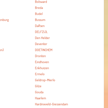
Bolsward
Breda
Budel
enburg
Bussum
Dalfsen
DELFZIJL
Den Helder
Deventer
en)
DOETINCHEM
Dronten
Eindhoven
Enkhuizen
Ermelo
Geldrop-Mierlo
Gilze
Gouda
Haarlem
Hardinxveld-Giessendam