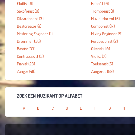
Fluitist
(6)
Hoboïst
(0)
Saxofonist
(9)
Trombonist
(1)
Gitaardocent
(3)
Muziekdocent
(6)
Beatcreator
(4)
Componist
(17)
Mastering Engineer
(1)
Mixing Engineer
(9)
Drummer
(36)
Percussionist
(2)
Bassist
(33)
Gitarist
(110)
Contrabassist
(3)
Violist
(7)
Pianist
(23)
Toetsenist
(5)
Zanger
(48)
Zangeres
(89)
ZOEK EEN MUZIKANT OP ALFABET
A
B
C
D
E
F
G
H