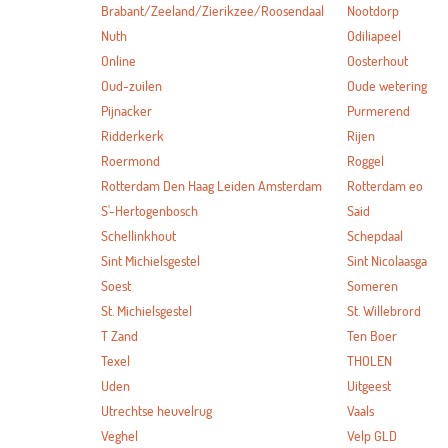
Brabant/Zeeland/Zierikzee/Roosendaal
Nootdorp
Nuth
Odiliapeel
Online
Oosterhout
Oud-zuilen
Oude wetering
Pijnacker
Purmerend
Ridderkerk
Rijen
Roermond
Roggel
Rotterdam Den Haag Leiden Amsterdam
Rotterdam eo
S'-Hertogenbosch
Said
Schellinkhout
Schepdaal
Sint Michielsgestel
Sint Nicolaasga
Soest
Someren
St. Michielsgestel
St. Willebrord
T Zand
Ten Boer
Texel
THOLEN
Uden
Uitgeest
Utrechtse heuvelrug
Vaals
Veghel
Velp GLD