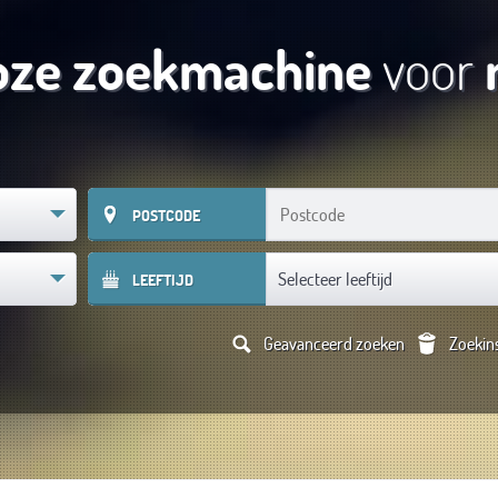
oze zoekmachine
voor
POSTCODE
Selecteer leeftijd
LEEFTIJD
Geavanceerd zoeken
Zoekins