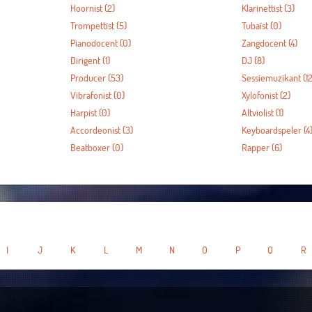
Hoornist
(2)
Klarinettist
(3)
Trompettist
(5)
Tubaïst
(0)
Pianodocent
(0)
Zangdocent
(4)
Dirigent
(1)
DJ
(8)
Producer
(53)
Sessiemuzikant
(12
Vibrafonist
(0)
Xylofonist
(2)
Harpist
(0)
Altviolist
(1)
Accordeonist
(3)
Keyboardspeler
(4
Beatboxer
(0)
Rapper
(6)
I
J
K
L
M
N
O
P
Q
R