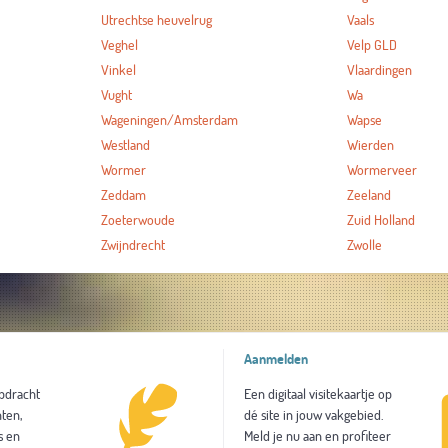
Utrechtse heuvelrug
Vaals
Veghel
Velp GLD
Vinkel
Vlaardingen
Vught
Wa
Wageningen/Amsterdam
Wapse
Westland
Wierden
Wormer
Wormerveer
Zeddam
Zeeland
Zoeterwoude
Zuid Holland
Zwijndrecht
Zwolle
Aanmelden
opdracht
Een digitaal visitekaartje op
ten,
dé site in jouw vakgebied.
s en
Meld je nu aan en profiteer