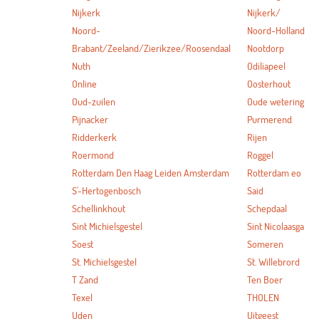
Nijkerk
Nijkerk/
Noord-
Noord-Holland
Brabant/Zeeland/Zierikzee/Roosendaal
Nootdorp
Nuth
Odiliapeel
Online
Oosterhout
Oud-zuilen
Oude wetering
Pijnacker
Purmerend
Ridderkerk
Rijen
Roermond
Roggel
Rotterdam Den Haag Leiden Amsterdam
Rotterdam eo
S'-Hertogenbosch
Said
Schellinkhout
Schepdaal
Sint Michielsgestel
Sint Nicolaasga
Soest
Someren
St. Michielsgestel
St. Willebrord
T Zand
Ten Boer
Texel
THOLEN
Uden
Uitgeest