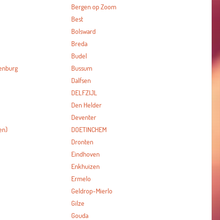
Bergen op Zoom
Best
Bolsward
Breda
Budel
enburg
Bussum
Dalfsen
DELFZIJL
Den Helder
Deventer
en)
DOETINCHEM
Dronten
Eindhoven
Enkhuizen
Ermelo
Geldrop-Mierlo
Gilze
Gouda