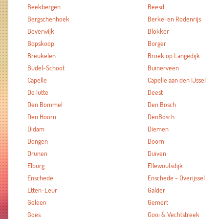
Beekbergen
Beesd
Bergschenhoek
Berkel en Rodenrijs
Beverwijk
Blokker
Bopskoop
Borger
Breukelen
Broek op Langedijk
Budel-Schoot
Buinerveen
Capelle
Capelle aan den IJssel
De lutte
Deest
Den Bommel
Den Bosch
Den Hoorn
DenBosch
Didam
Diemen
Dongen
Doorn
Drunen
Duiven
Elburg
Ellewoutsdijk
Enschede
Enschede - Overijssel
Etten-Leur
Galder
Geleen
Gemert
Goes
Gooi & Vechtstreek