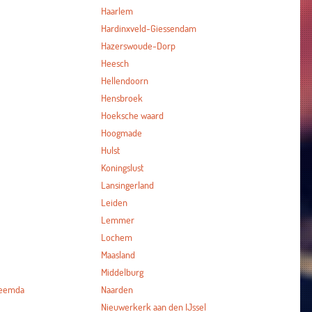
Haarlem
Hardinxveld-Giessendam
Hazerswoude-Dorp
Heesch
Hellendoorn
Hensbroek
Hoeksche waard
Hoogmade
Hulst
Koningslust
Lansingerland
Leiden
Lemmer
Lochem
Maasland
Middelburg
heemda
Naarden
Nieuwerkerk aan den IJssel