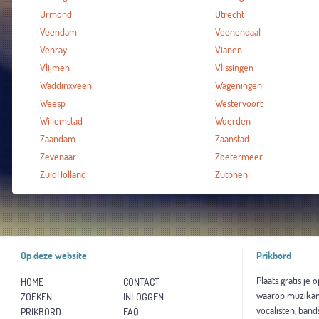
Urmond
Utrecht
Veendam
Veenendaal
Venray
Vianen
Vlijmen
Vlissingen
Waddinxveen
Wageningen
Weesp
Westervoort
Willemstad
Woerden
Zaandam
Zaanstad
Zevenaar
Zoetermeer
ZuidHolland
Zutphen
Op deze website
Prikbord
Plaats gratis je 
HOME
CONTACT
waarop muzikan
ZOEKEN
INLOGGEN
vocalisten, band
PRIKBORD
FAQ