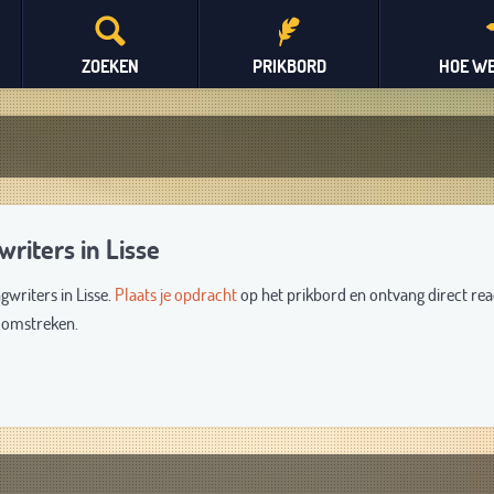
ZOEKEN
PRIKBORD
HOE WE
riters in Lisse
gwriters in Lisse.
Plaats je opdracht
op het prikbord en ontvang direct rea
n omstreken.