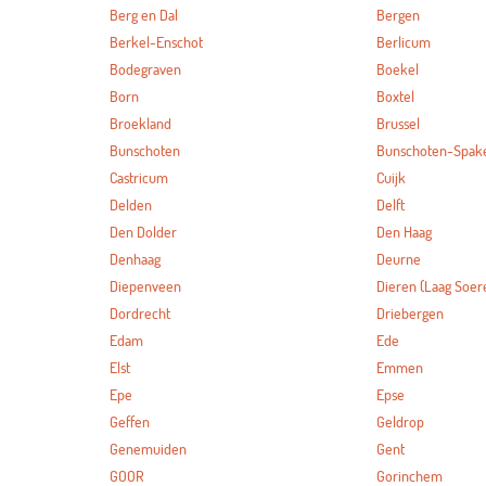
Berg en Dal
Bergen
Berkel-Enschot
Berlicum
Bodegraven
Boekel
Born
Boxtel
Broekland
Brussel
Bunschoten
Bunschoten-Spak
Castricum
Cuijk
Delden
Delft
Den Dolder
Den Haag
Denhaag
Deurne
Diepenveen
Dieren (Laag Soer
Dordrecht
Driebergen
Edam
Ede
Elst
Emmen
Epe
Epse
Geffen
Geldrop
Genemuiden
Gent
GOOR
Gorinchem