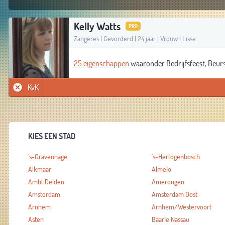
Kelly Watts
PRO
Zangeres | Gevorderd | 24 jaar | Vrouw | Lisse
25 eigenschappen
waaronder Bedrijfsfeest, Beurs,
KvK
KIES EEN STAD
's-Gravenhage
's-Hertogenbosch
Alkmaar
Almelo
Ambt Delden
Amerongen
Amsterdam
Amsterdam Oost
Arnhem
Arnhem/Westervoort
Asten
Baarle Nassau