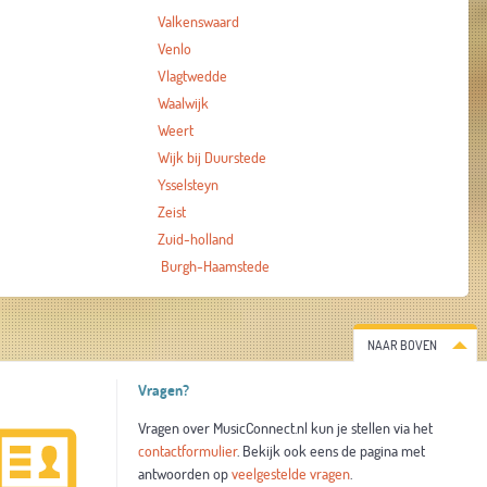
Valkenswaard
Venlo
Vlagtwedde
Waalwijk
Weert
Wijk bij Duurstede
Ysselsteyn
Zeist
Zuid-holland
Burgh-Haamstede
NAAR BOVEN
Vragen?
Vragen over MusicConnect.nl kun je stellen via het
contactformulier
. Bekijk ook eens de pagina met
antwoorden op
veelgestelde vragen
.