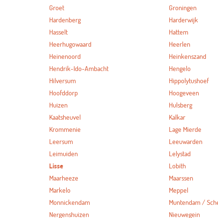
Groet
Groningen
Hardenberg
Harderwijk
Hasselt
Hattem
Heerhugowaard
Heerlen
Heinenoord
Heinkenszand
Hendrik-Ido-Ambacht
Hengelo
Hilversum
Hippolytushoef
Hoofddorp
Hoogeveen
Huizen
Hulsberg
Kaatsheuvel
Kalkar
Krommenie
Lage Mierde
Leersum
Leeuwarden
Leimuiden
Lelystad
Lisse
Lobith
Maarheeze
Maarssen
Markelo
Meppel
Monnickendam
Muntendam / Sc
Nergenshuizen
Nieuwegein