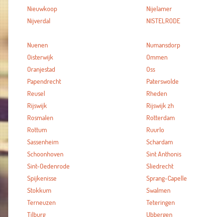
Nieuwkoop
Nijelamer
Nijverdal
NISTELRODE
Nuenen
Numansdorp
Oisterwijk
Ommen
Oranjestad
Oss
Papendrecht
Paterswolde
Reusel
Rheden
Rijswijk
Rijswijk zh
Rosmalen
Rotterdam
Rottum
Ruurlo
Sassenheim
Schardam
Schoonhoven
Sint Anthonis
Sint-Oedenrode
Sliedrecht
Spijkenisse
Sprang-Capelle
Stokkum
Swalmen
Terneuzen
Teteringen
Tilburg
Ubbergen