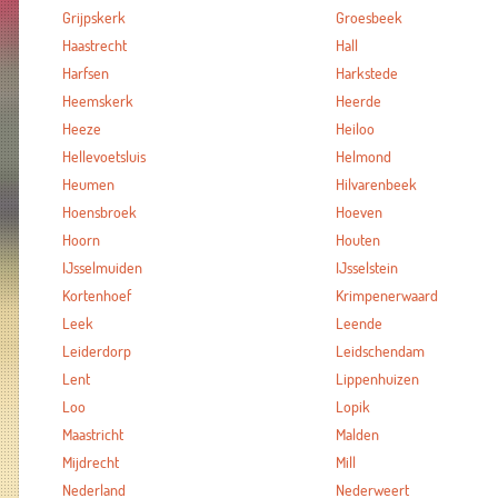
Grijpskerk
Groesbeek
Haastrecht
Hall
Harfsen
Harkstede
Heemskerk
Heerde
Heeze
Heiloo
Hellevoetsluis
Helmond
Heumen
Hilvarenbeek
Hoensbroek
Hoeven
Hoorn
Houten
IJsselmuiden
IJsselstein
Kortenhoef
Krimpenerwaard
Leek
Leende
Leiderdorp
Leidschendam
Lent
Lippenhuizen
Loo
Lopik
Maastricht
Malden
Mijdrecht
Mill
Nederland
Nederweert