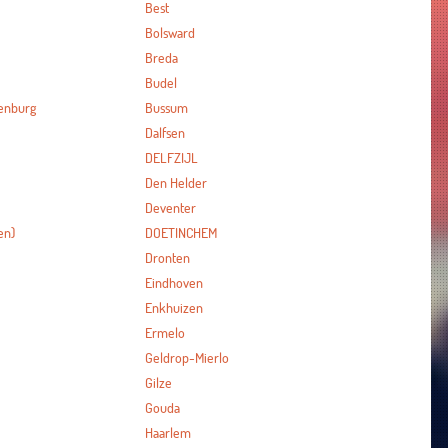
Best
Bolsward
Breda
Budel
enburg
Bussum
Dalfsen
DELFZIJL
Den Helder
Deventer
en)
DOETINCHEM
Dronten
Eindhoven
Enkhuizen
Ermelo
Geldrop-Mierlo
Gilze
Gouda
Haarlem