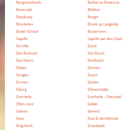
Bergschenhoek
Berkel en Rodenrijs
Beverwijk
Blokker
Bopskoop
Borger
Breukelen
Broek op Langedijk
Budel-Schoot
Buinerveen
Capelle
Capelle aan den IJssel
De lutte
Deest
Den Bommel
Den Bosch
Den Hoorn
DenBosch
Didam
Diemen
Dongen
Doorn
Drunen
Duiven
Elburg
Ellewoutsdijk
Enschede
Enschede - Overijssel
Etten-Leur
Galder
Geleen
Gemert
Goes
Gooi & Vechtstreek
Grijpskerk
Groesbeek