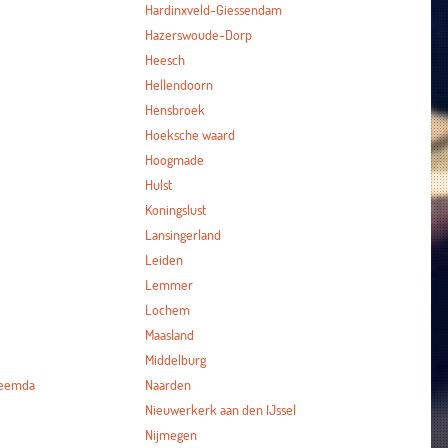
Hardinxveld-Giessendam
Hazerswoude-Dorp
Heesch
Hellendoorn
Hensbroek
Hoeksche waard
Hoogmade
Hulst
Koningslust
Lansingerland
Leiden
Lemmer
Lochem
Maasland
Middelburg
heemda
Naarden
Nieuwerkerk aan den IJssel
Nijmegen