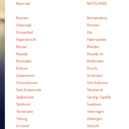
Nijverdal
NISTELRODE
Nuenen
Numansdorp
Oisterwijk
Ommen
Oranjestad
Oss
Papendrecht
Paterswolde
Reusel
Rheden
Rijswijk
Rijswijk zh
Rosmalen
Rotterdam
Rottum
Ruurlo
Sassenheim
Schardam
Schoonhoven
Sint Anthonis
Sint-Oedenrode
Sliedrecht
Spijkenisse
Sprang-Capelle
Stokkum
Swalmen
Terneuzen
Teteringen
Tilburg
Ubbergen
Urmond
Utrecht