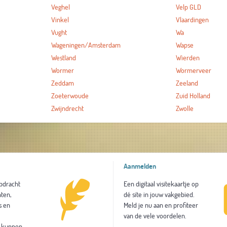
Veghel
Velp GLD
Vinkel
Vlaardingen
Vught
Wa
Wageningen/Amsterdam
Wapse
Westland
Wierden
Wormer
Wormerveer
Zeddam
Zeeland
Zoeterwoude
Zuid Holland
Zwijndrecht
Zwolle
Aanmelden
opdracht
Een digitaal visitekaartje op
ten,
dé site in jouw vakgebied.
s en
Meld je nu aan en profiteer
van de vele voordelen.
l kunnen