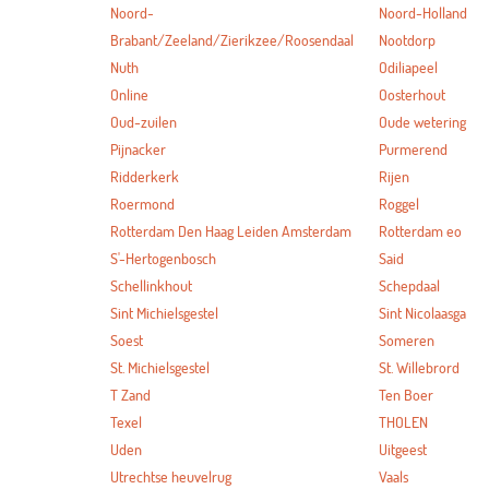
Noord-
Noord-Holland
Brabant/Zeeland/Zierikzee/Roosendaal
Nootdorp
Nuth
Odiliapeel
Online
Oosterhout
Oud-zuilen
Oude wetering
Pijnacker
Purmerend
Ridderkerk
Rijen
Roermond
Roggel
Rotterdam Den Haag Leiden Amsterdam
Rotterdam eo
S'-Hertogenbosch
Said
Schellinkhout
Schepdaal
Sint Michielsgestel
Sint Nicolaasga
Soest
Someren
St. Michielsgestel
St. Willebrord
T Zand
Ten Boer
Texel
THOLEN
Uden
Uitgeest
Utrechtse heuvelrug
Vaals