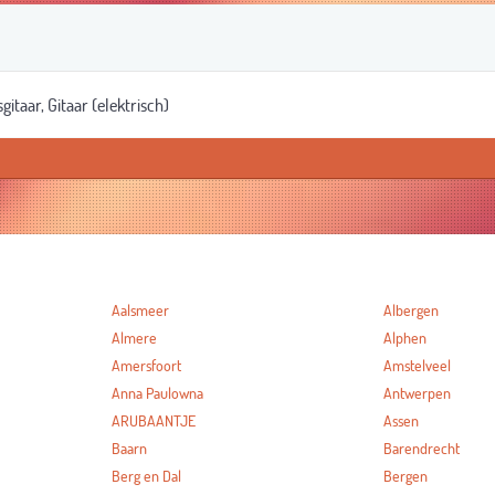
taar, Gitaar (elektrisch)
Aalsmeer
Albergen
Almere
Alphen
Amersfoort
Amstelveel
Anna Paulowna
Antwerpen
ARUBAANTJE
Assen
Baarn
Barendrecht
Berg en Dal
Bergen