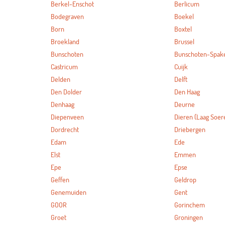
Berkel-Enschot
Berlicum
Bodegraven
Boekel
Born
Boxtel
Broekland
Brussel
Bunschoten
Bunschoten-Spak
Castricum
Cuijk
Delden
Delft
Den Dolder
Den Haag
Denhaag
Deurne
Diepenveen
Dieren (Laag Soer
Dordrecht
Driebergen
Edam
Ede
Elst
Emmen
Epe
Epse
Geffen
Geldrop
Genemuiden
Gent
GOOR
Gorinchem
Groet
Groningen