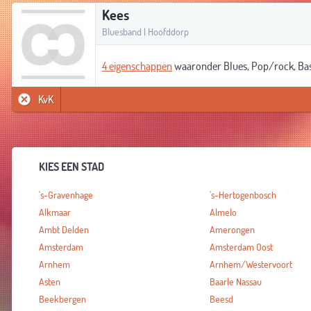
Kees
Bluesband | Hoofddorp
4 eigenschappen
waaronder Blues, Pop/rock, Basgi
KvK
KIES EEN STAD
's-Gravenhage
's-Hertogenbosch
Alkmaar
Almelo
Ambt Delden
Amerongen
Amsterdam
Amsterdam Oost
Arnhem
Arnhem/Westervoort
Asten
Baarle Nassau
Beekbergen
Beesd