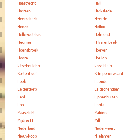
Haastrecht
Hall
Harfsen
Harkstede
Heemskerk
Heerde
Heeze
Heiloo
Hellevoetsluis
Helmond
Heumen
Hilvarenbeek
Hoensbroek
Hoeven
Hoorn
Houten
IJsselmuiden
IJsselstein
Kortenhoef
Krimpenerwaard
Leek
Leende
Leiderdorp
Leidschendam
Lent
Lippenhuizen
Loo
Lopik
Maastricht
Malden
Mijdrecht
Mill
Nederland
Nederweert
Nieuwkoop
Nijelamer