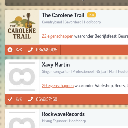
The Carolene Trail
PRO
Countryband | Gevorderd | Hoofddorp
22 eigenschappen
waaronder Bedrijfsfeest, Beurs,
KvK
0643499135
Xavy Martin
Singer-songwriter | Professioneel | 45 jaar | Man | Hoof
20 eigenschappen
waaronder Workshop, Beurs, Co
KvK
0646157468
RockwaveRecords
Mixing Engineer | Hoofddorp