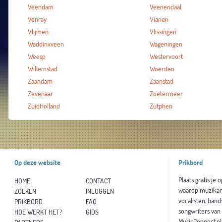
Veendam
Veenendaal
Venray
Vianen
Vlijmen
Vlissingen
Waddinxveen
Wageningen
Weesp
Westervoort
Willemstad
Woerden
Zaandam
Zaanstad
Zevenaar
Zoetermeer
ZuidHolland
Zutphen
Op deze website
Prikbord
Plaats gratis je 
HOME
CONTACT
waarop muzikan
ZOEKEN
INLOGGEN
vocalisten, band
PRIKBORD
FAQ
songwriters van
HOE WERKT HET?
GIDS
MusicConnect.n