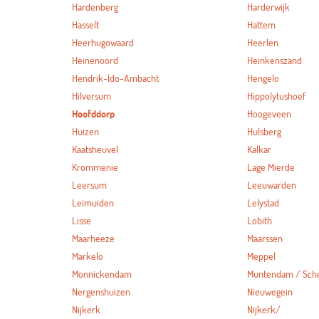
Hardenberg
Harderwijk
Hasselt
Hattem
Heerhugowaard
Heerlen
Heinenoord
Heinkenszand
Hendrik-Ido-Ambacht
Hengelo
Hilversum
Hippolytushoef
Hoofddorp
Hoogeveen
Huizen
Hulsberg
Kaatsheuvel
Kalkar
Krommenie
Lage Mierde
Leersum
Leeuwarden
Leimuiden
Lelystad
Lisse
Lobith
Maarheeze
Maarssen
Markelo
Meppel
Monnickendam
Muntendam / Sc
Nergenshuizen
Nieuwegein
Nijkerk
Nijkerk/