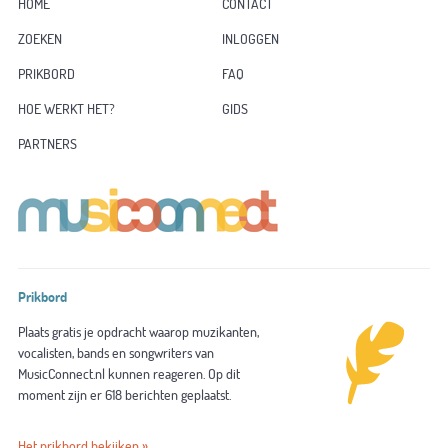
HOME
CONTACT
ZOEKEN
INLOGGEN
PRIKBORD
FAQ
HOE WERKT HET?
GIDS
PARTNERS
Prikbord
Plaats gratis je opdracht waarop muzikanten,
vocalisten, bands en songwriters van
MusicConnect.nl kunnen reageren. Op dit
moment zijn er 618 berichten geplaatst.
Het prikbord bekijken »