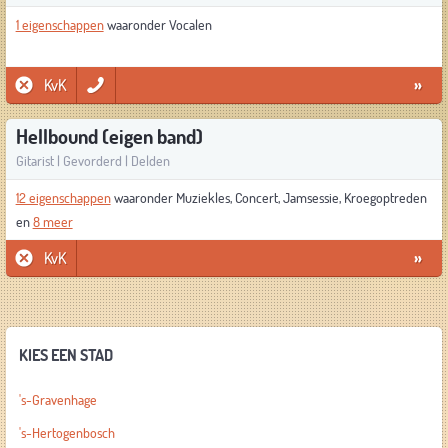
1 eigenschappen
waaronder Vocalen
KvK
»
Hellbound (eigen band)
Gitarist | Gevorderd | Delden
12 eigenschappen
waaronder Muziekles, Concert, Jamsessie, Kroegoptreden
en
8 meer
KvK
»
KIES EEN STAD
's-Gravenhage
's-Hertogenbosch