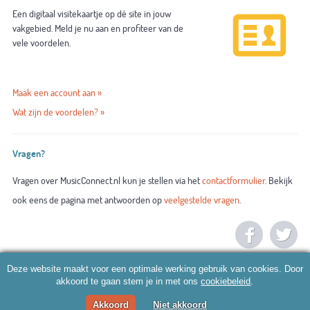
Een digitaal visitekaartje op dé site in jouw
vakgebied. Meld je nu aan en profiteer van de
vele voordelen.
Maak een account aan »
Wat zijn de voordelen? »
Vragen?
Vragen over MusicConnect.nl kun je stellen via het
contactformulier
. Bekijk
ook eens de pagina met antwoorden op
veelgestelde vragen
.
Deze website maakt voor een optimale werking gebruik van cookies. Door
akkoord te gaan stem je in met ons
cookiebeleid
.
Akkoord
Niet akkoord
© 2026 MusicConnect.nl |
Algemene voorwaarden
|
Privacy