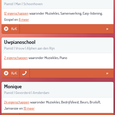
Pianist | Man | Schoonhoven
12 eigenschappen
waaronder Muziekles, Samenwerking, Easy-listening,
Gospel en
8 meer
KvK
»
Uwpianoschool
Pianist | Vrouw | Alphen aan den Rijn
2 eigenschappen
waaronder Muziekles, Piano
KvK
»
Monique
Pianist | Gevorderd | Amsterdam
24 eigenschappen
waaronder Muziekles, Bedrijfsfeest, Beurs, Bruiloft,
Jamsessie en
19 meer