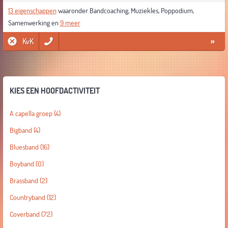
13 eigenschappen
waaronder Bandcoaching, Muziekles, Poppodium,
Samenwerking en
9 meer
KvK
»
KIES EEN HOOFDACTIVITEIT
A capella groep
(4)
Bigband
(4)
Bluesband
(16)
Boyband
(0)
Brassband
(2)
Countryband
(12)
Coverband
(72)