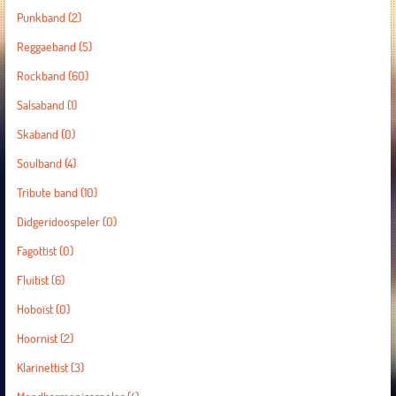
Punkband
(2)
Reggaeband
(5)
Rockband
(60)
Salsaband
(1)
Skaband
(0)
Soulband
(4)
Tribute band
(10)
Didgeridoospeler
(0)
Fagottist
(0)
Fluitist
(6)
Hoboïst
(0)
Hoornist
(2)
Klarinettist
(3)