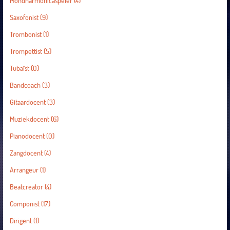
Mondharmonicaspeler
(4)
Saxofonist
(9)
Trombonist
(1)
Trompettist
(5)
Tubaïst
(0)
Bandcoach
(3)
Gitaardocent
(3)
Muziekdocent
(6)
Pianodocent
(0)
Zangdocent
(4)
Arrangeur
(1)
Beatcreator
(4)
Componist
(17)
Dirigent
(1)