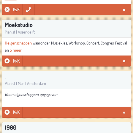
KvK
»
Moekstudio
Pianist | Assendelft
11 eigenschappen
waaronder Muziekles, Workshop, Concert, Congres, Festival
en
5 meer
KvK
»
.
Pianist | Man | Amsterdam
Geen eigenschappen opgegeven
KvK
»
1960