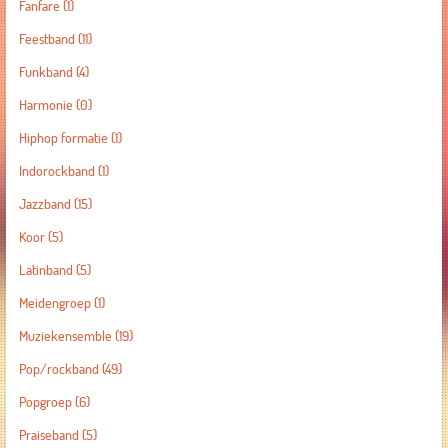
Fanfare
(1)
Feestband
(11)
Funkband
(4)
Harmonie
(0)
Hiphop formatie
(1)
Indorockband
(1)
Jazzband
(15)
Koor
(5)
Latinband
(5)
Meidengroep
(1)
Muziekensemble
(19)
Pop/rockband
(49)
Popgroep
(6)
Praiseband
(5)