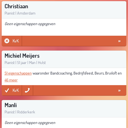
Christiaan
Pianist | Amsterdam
Geen eigenschappen opgegeven
KvK
»
Michiel Meijers
Pianist | 51 jaar | Man | Hulst
51 eigenschappen
waaronder Bandcoaching, Bedrijfsfeest, Beurs, Bruiloft en
46 meer
KvK
»
Manli
Pianist | Ridderkerk
Geen eigenschappen opgegeven