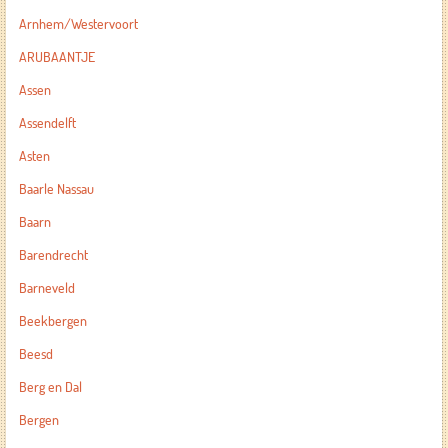
Arnhem/Westervoort
ARUBAANTJE
Assen
Assendelft
Asten
Baarle Nassau
Baarn
Barendrecht
Barneveld
Beekbergen
Beesd
Berg en Dal
Bergen