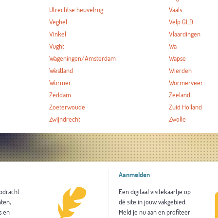
Utrechtse heuvelrug
Vaals
Veghel
Velp GLD
Vinkel
Vlaardingen
Vught
Wa
Wageningen/Amsterdam
Wapse
Westland
Wierden
Wormer
Wormerveer
Zeddam
Zeeland
Zoeterwoude
Zuid Holland
Zwijndrecht
Zwolle
Aanmelden
opdracht
Een digitaal visitekaartje op
ten,
dé site in jouw vakgebied.
s en
Meld je nu aan en profiteer