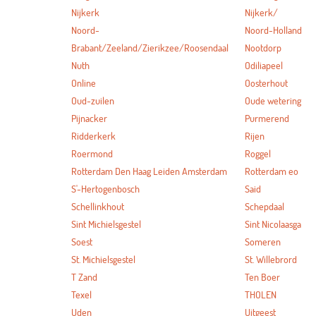
Nijkerk
Nijkerk/
Noord-
Noord-Holland
Brabant/Zeeland/Zierikzee/Roosendaal
Nootdorp
Nuth
Odiliapeel
Online
Oosterhout
Oud-zuilen
Oude wetering
Pijnacker
Purmerend
Ridderkerk
Rijen
Roermond
Roggel
Rotterdam Den Haag Leiden Amsterdam
Rotterdam eo
S'-Hertogenbosch
Said
Schellinkhout
Schepdaal
Sint Michielsgestel
Sint Nicolaasga
Soest
Someren
St. Michielsgestel
St. Willebrord
T Zand
Ten Boer
Texel
THOLEN
Uden
Uitgeest