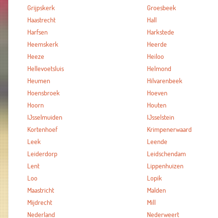
Grijpskerk
Groesbeek
Haastrecht
Hall
Harfsen
Harkstede
Heemskerk
Heerde
Heeze
Heiloo
Hellevoetsluis
Helmond
Heumen
Hilvarenbeek
Hoensbroek
Hoeven
Hoorn
Houten
IJsselmuiden
IJsselstein
Kortenhoef
Krimpenerwaard
Leek
Leende
Leiderdorp
Leidschendam
Lent
Lippenhuizen
Loo
Lopik
Maastricht
Malden
Mijdrecht
Mill
Nederland
Nederweert