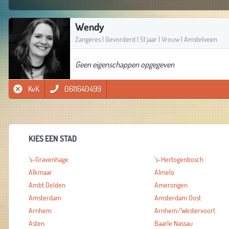
Wendy
Zangeres | Gevorderd | 51 jaar | Vrouw | Amstelveen
Geen eigenschappen opgegeven
KvK
0611640499
KIES EEN STAD
's-Gravenhage
's-Hertogenbosch
Alkmaar
Almelo
Ambt Delden
Amerongen
Amsterdam
Amsterdam Oost
Arnhem
Arnhem/Westervoort
Asten
Baarle Nassau