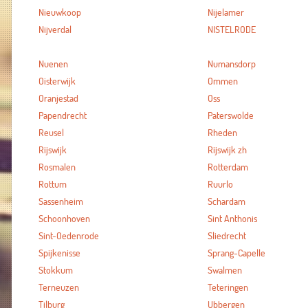
Nieuwkoop
Nijelamer
Nijverdal
NISTELRODE
Nuenen
Numansdorp
Oisterwijk
Ommen
Oranjestad
Oss
Papendrecht
Paterswolde
Reusel
Rheden
Rijswijk
Rijswijk zh
Rosmalen
Rotterdam
Rottum
Ruurlo
Sassenheim
Schardam
Schoonhoven
Sint Anthonis
Sint-Oedenrode
Sliedrecht
Spijkenisse
Sprang-Capelle
Stokkum
Swalmen
Terneuzen
Teteringen
Tilburg
Ubbergen