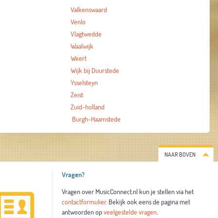
Valkenswaard
Venlo
Vlagtwedde
Waalwijk
Weert
Wijk bij Duurstede
Ysselsteyn
Zeist
Zuid-holland
Burgh-Haamstede
NAAR BOVEN
Vragen?
Vragen over MusicConnect.nl kun je stellen via het
contactformulier
. Bekijk ook eens de pagina met
antwoorden op
veelgestelde vragen
.