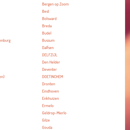
Bergen op Zoom
Best
Bolsward
Breda
Budel
enburg
Bussum
Dalfsen
DELFZIJL
Den Helder
Deventer
en)
DOETINCHEM
Dronten
Eindhoven
Enkhuizen
Ermelo
Geldrop-Mierlo
Gilze
Gouda