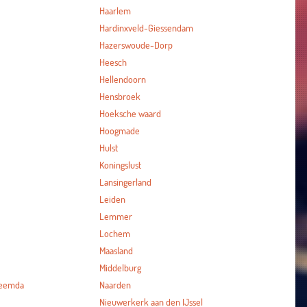
Haarlem
Hardinxveld-Giessendam
Hazerswoude-Dorp
Heesch
Hellendoorn
Hensbroek
Hoeksche waard
Hoogmade
Hulst
Koningslust
Lansingerland
Leiden
Lemmer
Lochem
Maasland
Middelburg
heemda
Naarden
Nieuwerkerk aan den IJssel