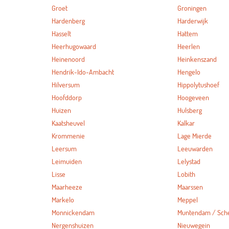
Groet
Groningen
Hardenberg
Harderwijk
Hasselt
Hattem
Heerhugowaard
Heerlen
Heinenoord
Heinkenszand
Hendrik-Ido-Ambacht
Hengelo
Hilversum
Hippolytushoef
Hoofddorp
Hoogeveen
Huizen
Hulsberg
Kaatsheuvel
Kalkar
Krommenie
Lage Mierde
Leersum
Leeuwarden
Leimuiden
Lelystad
Lisse
Lobith
Maarheeze
Maarssen
Markelo
Meppel
Monnickendam
Muntendam / Sc
Nergenshuizen
Nieuwegein