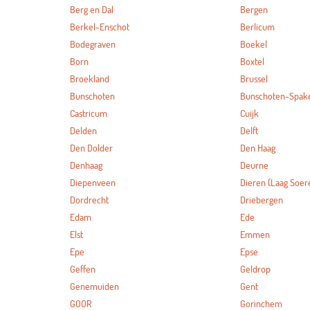
Berg en Dal
Bergen
Berkel-Enschot
Berlicum
Bodegraven
Boekel
Born
Boxtel
Broekland
Brussel
Bunschoten
Bunschoten-Spak
Castricum
Cuijk
Delden
Delft
Den Dolder
Den Haag
Denhaag
Deurne
Diepenveen
Dieren (Laag Soer
Dordrecht
Driebergen
Edam
Ede
Elst
Emmen
Epe
Epse
Geffen
Geldrop
Genemuiden
Gent
GOOR
Gorinchem