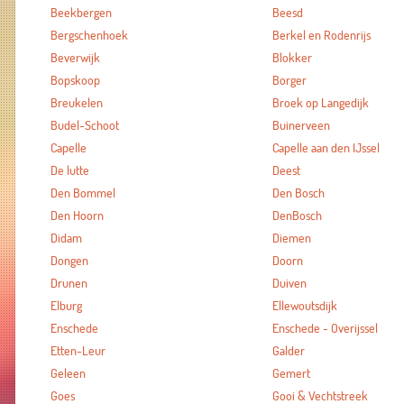
Beekbergen
Beesd
Bergschenhoek
Berkel en Rodenrijs
Beverwijk
Blokker
Bopskoop
Borger
Breukelen
Broek op Langedijk
Budel-Schoot
Buinerveen
Capelle
Capelle aan den IJssel
De lutte
Deest
Den Bommel
Den Bosch
Den Hoorn
DenBosch
Didam
Diemen
Dongen
Doorn
Drunen
Duiven
Elburg
Ellewoutsdijk
Enschede
Enschede - Overijssel
Etten-Leur
Galder
Geleen
Gemert
Goes
Gooi & Vechtstreek