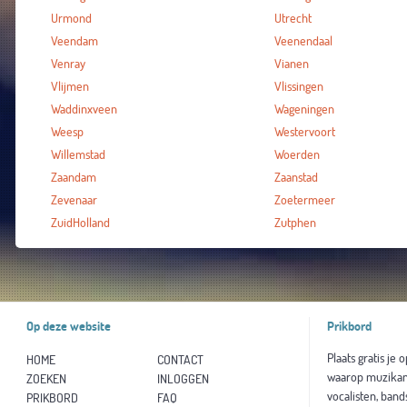
Urmond
Utrecht
Veendam
Veenendaal
Venray
Vianen
Vlijmen
Vlissingen
Waddinxveen
Wageningen
Weesp
Westervoort
Willemstad
Woerden
Zaandam
Zaanstad
Zevenaar
Zoetermeer
ZuidHolland
Zutphen
Op deze website
Prikbord
Plaats gratis je 
HOME
CONTACT
waarop muzikan
ZOEKEN
INLOGGEN
vocalisten, band
PRIKBORD
FAQ