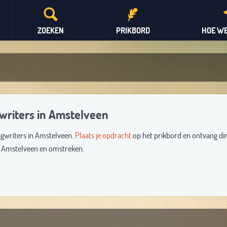
ZOEKEN
PRIKBORD
HOE WE
gwriters in Amstelveen
ngwriters in Amstelveen.
Plaats je opdracht
op het prikbord en ontvang di
it Amstelveen en omstreken.