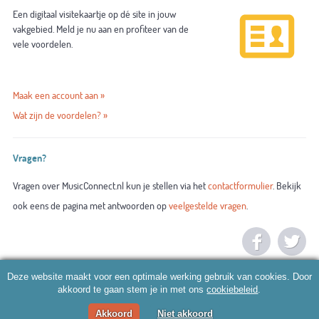
Een digitaal visitekaartje op dé site in jouw
vakgebied. Meld je nu aan en profiteer van de
vele voordelen.
Maak een account aan »
Wat zijn de voordelen? »
Vragen?
Vragen over MusicConnect.nl kun je stellen via het
contactformulier
. Bekijk
ook eens de pagina met antwoorden op
veelgestelde vragen
.
Deze website maakt voor een optimale werking gebruik van cookies. Door
akkoord te gaan stem je in met ons
cookiebeleid
.
Akkoord
Niet akkoord
© 2026 MusicConnect.nl |
Algemene voorwaarden
|
Privacy