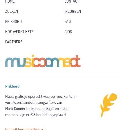
HOME
CONTACT
ZOEKEN
INLOGGEN
PRIKBORD
FAQ
HOE WERKT HET?
GIDS
PARTNERS
Prikbord
Plaats gratis je opdracht waarop muzikanten,
vocalisten, bands en songwriters van
MusicConnect.nl kunnen reageren. Op dit
moment zijn er 618 berichten geplaatst.
Het prikbord bekijken »