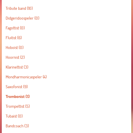
Tribute band
(10)
Didgeridoospeler
(0)
Fagottist
(0)
Fluitist
(6)
Hoboïst
(0)
Hoornist
(2)
Klarinettist
(3)
Mondharmonicaspeler
(4)
Saxofonist
(9)
Trombonist
(1)
Trompettist
(5)
Tubaïst
(0)
Bandcoach
(3)