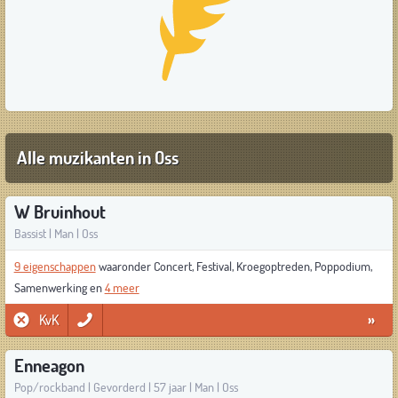
Alle muzikanten in Oss
W Bruinhout
Bassist | Man | Oss
9 eigenschappen
waaronder Concert, Festival, Kroegoptreden, Poppodium,
Samenwerking en
4 meer
KvK
»
Enneagon
Pop/rockband | Gevorderd | 57 jaar | Man | Oss