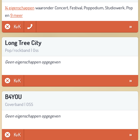
14 eigenschappen
waaronder Concert, Festival, Poppodium, Studiowerk, Pop
en
9 meer
KvK
»
Long Tree City
Pop/rockband | Oss
Geen eigenschappen opgegeven
KvK
»
B4YOU
Coverband | OSS
Geen eigenschappen opgegeven
KvK
»