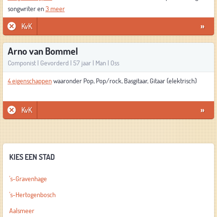
songwriter en
3 meer
KvK
»
Arno van Bommel
Componist | Gevorderd | 57 jaar | Man | Oss
4 eigenschappen
waaronder Pop, Pop/rock, Basgitaar, Gitaar (elektrisch)
KvK
»
KIES EEN STAD
's-Gravenhage
's-Hertogenbosch
Aalsmeer