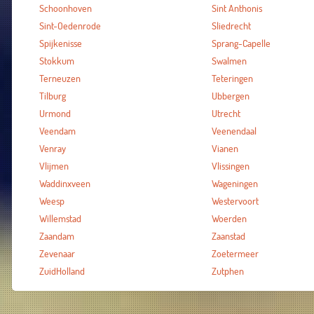
Schoonhoven
Sint Anthonis
Sint-Oedenrode
Sliedrecht
Spijkenisse
Sprang-Capelle
Stokkum
Swalmen
Terneuzen
Teteringen
Tilburg
Ubbergen
Urmond
Utrecht
Veendam
Veenendaal
Venray
Vianen
Vlijmen
Vlissingen
Waddinxveen
Wageningen
Weesp
Westervoort
Willemstad
Woerden
Zaandam
Zaanstad
Zevenaar
Zoetermeer
ZuidHolland
Zutphen