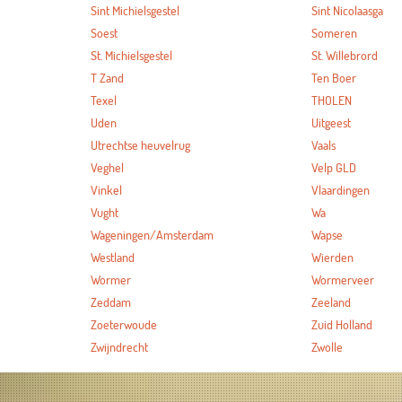
Sint Michielsgestel
Sint Nicolaasga
Soest
Someren
St. Michielsgestel
St. Willebrord
T Zand
Ten Boer
Texel
THOLEN
Uden
Uitgeest
Utrechtse heuvelrug
Vaals
Veghel
Velp GLD
Vinkel
Vlaardingen
Vught
Wa
Wageningen/Amsterdam
Wapse
Westland
Wierden
Wormer
Wormerveer
Zeddam
Zeeland
Zoeterwoude
Zuid Holland
Zwijndrecht
Zwolle