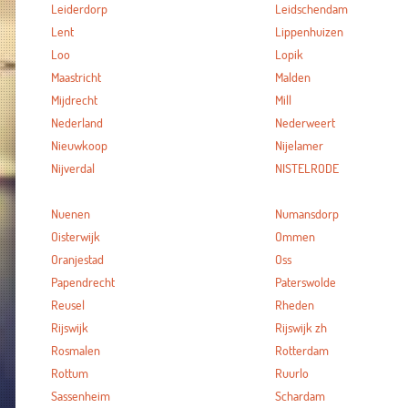
Leiderdorp
Leidschendam
Lent
Lippenhuizen
Loo
Lopik
Maastricht
Malden
Mijdrecht
Mill
Nederland
Nederweert
Nieuwkoop
Nijelamer
Nijverdal
NISTELRODE
Nuenen
Numansdorp
Oisterwijk
Ommen
Oranjestad
Oss
Papendrecht
Paterswolde
Reusel
Rheden
Rijswijk
Rijswijk zh
Rosmalen
Rotterdam
Rottum
Ruurlo
Sassenheim
Schardam