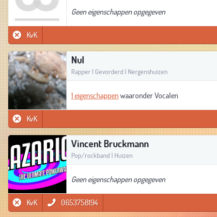
Geen eigenschappen opgegeven
KvK
Nul
Rapper | Gevorderd | Nergenshuizen
1 eigenschappen
waaronder Vocalen
KvK
Vincent Bruckmann
Pop/rockband | Huizen
Geen eigenschappen opgegeven
KvK
0653758194