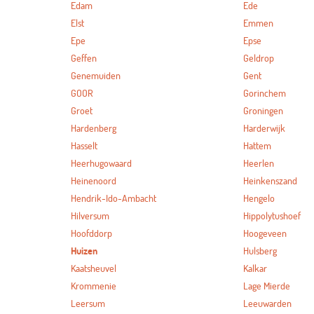
Edam
Ede
Elst
Emmen
Epe
Epse
Geffen
Geldrop
Genemuiden
Gent
GOOR
Gorinchem
Groet
Groningen
Hardenberg
Harderwijk
Hasselt
Hattem
Heerhugowaard
Heerlen
Heinenoord
Heinkenszand
Hendrik-Ido-Ambacht
Hengelo
Hilversum
Hippolytushoef
Hoofddorp
Hoogeveen
Huizen
Hulsberg
Kaatsheuvel
Kalkar
Krommenie
Lage Mierde
Leersum
Leeuwarden