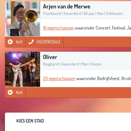
Arjen van de Merwe
Trombonist | Gevorderd | 66 jaar | Man | Enkhuizen
18 eigenschappen
waaronder Concert, Festival, 
KvK
0628983643
Oliver
Basgitarist | Gevorderd | Man | Huizen
20 eigenschappen
waaronder Bedrijfsfeest, Bruil
KvK
KIES EEN STAD