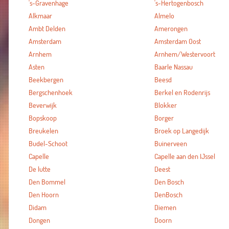
's-Gravenhage
's-Hertogenbosch
Alkmaar
Almelo
Ambt Delden
Amerongen
Amsterdam
Amsterdam Oost
Arnhem
Arnhem/Westervoort
Asten
Baarle Nassau
Beekbergen
Beesd
Bergschenhoek
Berkel en Rodenrijs
Beverwijk
Blokker
Bopskoop
Borger
Breukelen
Broek op Langedijk
Budel-Schoot
Buinerveen
Capelle
Capelle aan den IJssel
De lutte
Deest
Den Bommel
Den Bosch
Den Hoorn
DenBosch
Didam
Diemen
Dongen
Doorn