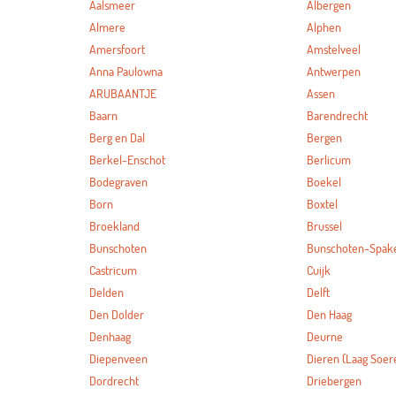
Aalsmeer
Albergen
Almere
Alphen
Amersfoort
Amstelveel
Anna Paulowna
Antwerpen
ARUBAANTJE
Assen
Baarn
Barendrecht
Berg en Dal
Bergen
Berkel-Enschot
Berlicum
Bodegraven
Boekel
Born
Boxtel
Broekland
Brussel
Bunschoten
Bunschoten-Spak
Castricum
Cuijk
Delden
Delft
Den Dolder
Den Haag
Denhaag
Deurne
Diepenveen
Dieren (Laag Soer
Dordrecht
Driebergen