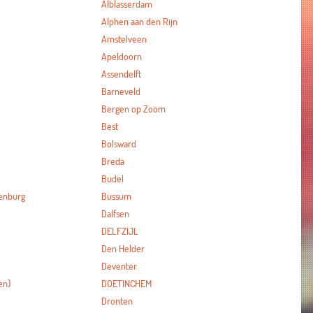
Alblasserdam
Alphen aan den Rijn
Amstelveen
Apeldoorn
Assendelft
Barneveld
Bergen op Zoom
Best
Bolsward
Breda
Budel
enburg
Bussum
Dalfsen
DELFZIJL
Den Helder
Deventer
en)
DOETINCHEM
Dronten