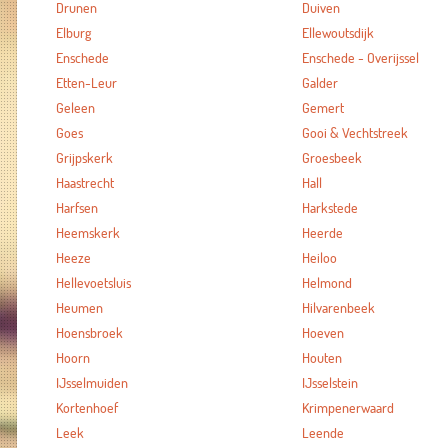
Drunen
Duiven
Elburg
Ellewoutsdijk
Enschede
Enschede - Overijssel
Etten-Leur
Galder
Geleen
Gemert
Goes
Gooi & Vechtstreek
Grijpskerk
Groesbeek
Haastrecht
Hall
Harfsen
Harkstede
Heemskerk
Heerde
Heeze
Heiloo
Hellevoetsluis
Helmond
Heumen
Hilvarenbeek
Hoensbroek
Hoeven
Hoorn
Houten
IJsselmuiden
IJsselstein
Kortenhoef
Krimpenerwaard
Leek
Leende