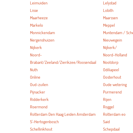
Leimuiden
Lelystad
Lisse
Lobith
Maarheeze
Maarssen
Markelo
Meppel
Monnickendam
Muntendam / Sc
Nergenshuizen
Nieuwegein
Nijkerk
Nijkerk/
Noord-
Noord-Holland
Brabant/Zeeland/Zierikzee/Roosendaal
Nootdorp
Nuth
Odiliapeel
Online
Oosterhout
Oud-zuilen
Oude wetering
Pijnacker
Purmerend
Ridderkerk
Rijen
Roermond
Roggel
Rotterdam Den Haag Leiden Amsterdam
Rotterdam eo
S'-Hertogenbosch
Said
Schellinkhout
Schepdaal