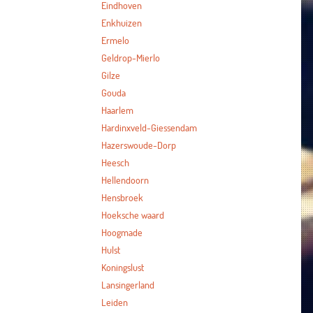
Eindhoven
Enkhuizen
Ermelo
Geldrop-Mierlo
Gilze
Gouda
Haarlem
Hardinxveld-Giessendam
Hazerswoude-Dorp
Heesch
Hellendoorn
Hensbroek
Hoeksche waard
Hoogmade
Hulst
Koningslust
Lansingerland
Leiden