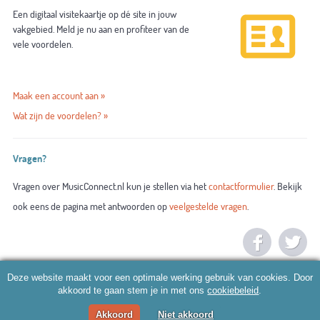
Een digitaal visitekaartje op dé site in jouw
vakgebied. Meld je nu aan en profiteer van de
vele voordelen.
Maak een account aan »
Wat zijn de voordelen? »
Vragen?
Vragen over MusicConnect.nl kun je stellen via het
contactformulier
. Bekijk
ook eens de pagina met antwoorden op
veelgestelde vragen
.
Deze website maakt voor een optimale werking gebruik van cookies. Door
akkoord te gaan stem je in met ons
cookiebeleid
.
Akkoord
Niet akkoord
© 2026 MusicConnect.nl |
Algemene voorwaarden
|
Privacy