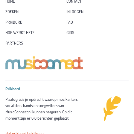
HOME
CONTACT
ZOEKEN
INLOGGEN
PRIKBORD
FAQ
HOE WERKT HET?
GIDS
PARTNERS
Prikbord
Plaats gratis je opdracht waarop muzikanten,
vocalisten, bands en songwriters van
MusicConnect.nl kunnen reageren. Op dit
moment zijn er 618 berichten geplaatst.
Het prikbord bekijken »