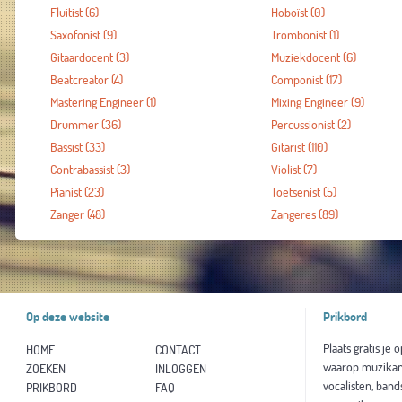
Fluitist
(6)
Hoboïst
(0)
Saxofonist
(9)
Trombonist
(1)
Gitaardocent
(3)
Muziekdocent
(6)
Beatcreator
(4)
Componist
(17)
Mastering Engineer
(1)
Mixing Engineer
(9)
Drummer
(36)
Percussionist
(2)
Bassist
(33)
Gitarist
(110)
Contrabassist
(3)
Violist
(7)
Pianist
(23)
Toetsenist
(5)
Zanger
(48)
Zangeres
(89)
Op deze website
Prikbord
Plaats gratis je 
HOME
CONTACT
waarop muzikan
ZOEKEN
INLOGGEN
vocalisten, band
PRIKBORD
FAQ