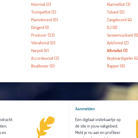
Hoornist
(2)
Klarinettist
(3)
Trompettist
(5)
Tubaïst
(0)
Pianodocent
(0)
Zangdocent
(4)
Dirigent
(1)
DJ
(8)
Producer
(53)
Sessiemuzikant
(12
Vibrafonist
(0)
Xylofonist
(2)
Harpist
(0)
Altviolist
(1)
Accordeonist
(3)
Keyboardspeler
(4
Beatboxer
(0)
Rapper
(6)
Aanmelden
opdracht
Een digitaal visitekaartje op
ten,
dé site in jouw vakgebied.
s en
Meld je nu aan en profiteer