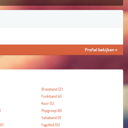
Profiel bekijken
»
Brassband
(2)
Funkband
(4)
Koor
(5)
)
Popgroep
(6)
Salsaband
(1)
0)
Fagottist
(0)