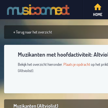
HOME
« Terug naar het overzicht
Muzikanten met hoofdactiviteit: Altviol
Bekijk het overzicht hieronder.
Plaats je opdracht
op het prik
(Altviolist).
Muzikanten (Altviolist)