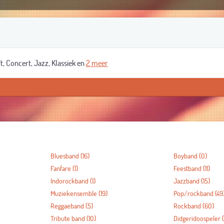
t, Concert, Jazz, Klassiek en
2 meer
Bluesband
(16)
Boyband
(0)
Fanfare
(1)
Feestband
(11)
Indorockband
(1)
Jazzband
(15)
Muziekensemble
(19)
Pop/rockband
(49
Reggaeband
(5)
Rockband
(60)
Tribute band
(10)
Didgeridoospeler
(