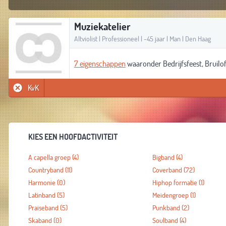
Muziekatelier
Altviolist | Professioneel | -45 jaar | Man | Den Haag
7 eigenschappen
waaronder Bedrijfsfeest, Bruilof
KvK
KIES EEN HOOFDACTIVITEIT
A capella groep
(4)
Bigband
(4)
Countryband
(11)
Coverband
(72)
Harmonie
(0)
Hiphop formatie
(1)
Latinband
(5)
Meidengroep
(1)
Praiseband
(5)
Punkband
(2)
Skaband
(0)
Soulband
(4)