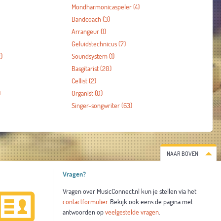
Mondharmonicaspeler
(4)
Bandcoach
(3)
Arrangeur
(1)
Geluidstechnicus
(7)
)
Soundsystem
(1)
Basgitarist
(20)
Cellist
(2)
)
Organist
(0)
Singer-songwriter
(63)
NAAR BOVEN
Vragen?
Vragen over MusicConnect.nl kun je stellen via het
contactformulier
. Bekijk ook eens de pagina met
antwoorden op
veelgestelde vragen
.