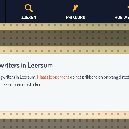
ZOEKEN
PRIKBORD
HOE WE
gwriters in Leersum
ngwriters in Leersum.
Plaats je opdracht
op het prikbord en ontvang direc
it Leersum en omstreken.