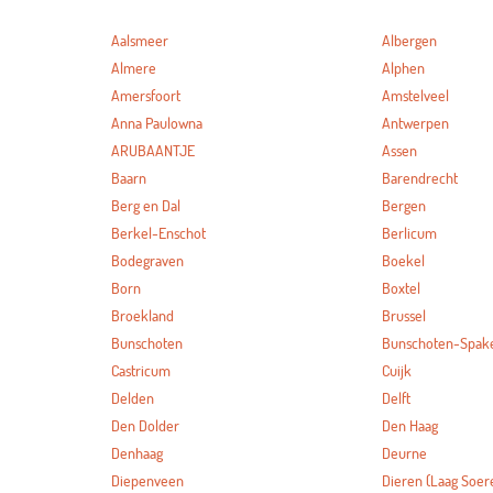
Aalsmeer
Albergen
Almere
Alphen
Amersfoort
Amstelveel
Anna Paulowna
Antwerpen
ARUBAANTJE
Assen
Baarn
Barendrecht
Berg en Dal
Bergen
Berkel-Enschot
Berlicum
Bodegraven
Boekel
Born
Boxtel
Broekland
Brussel
Bunschoten
Bunschoten-Spak
Castricum
Cuijk
Delden
Delft
Den Dolder
Den Haag
Denhaag
Deurne
Diepenveen
Dieren (Laag Soer