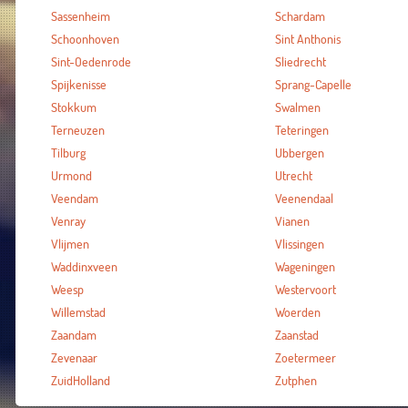
Sassenheim
Schardam
Schoonhoven
Sint Anthonis
Sint-Oedenrode
Sliedrecht
Spijkenisse
Sprang-Capelle
Stokkum
Swalmen
Terneuzen
Teteringen
Tilburg
Ubbergen
Urmond
Utrecht
Veendam
Veenendaal
Venray
Vianen
Vlijmen
Vlissingen
Waddinxveen
Wageningen
Weesp
Westervoort
Willemstad
Woerden
Zaandam
Zaanstad
Zevenaar
Zoetermeer
ZuidHolland
Zutphen