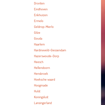
Dronten
Eindhoven
Enkhuizen
Ermelo
Geldrop-Mierlo
Gilze
Gouda
Haarlem
Hardinxveld-Giessendam
Hazerswoude-Dorp
Heesch
Hellendoorn
Hensbroek
Hoeksche waard
Hoogmade
Hulst
Koningslust
Lansingerland