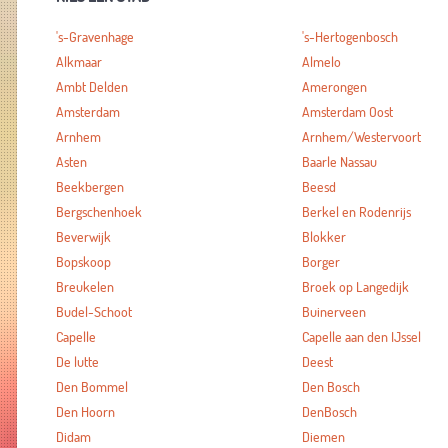
's-Gravenhage
's-Hertogenbosch
Alkmaar
Almelo
Ambt Delden
Amerongen
Amsterdam
Amsterdam Oost
Arnhem
Arnhem/Westervoort
Asten
Baarle Nassau
Beekbergen
Beesd
Bergschenhoek
Berkel en Rodenrijs
Beverwijk
Blokker
Bopskoop
Borger
Breukelen
Broek op Langedijk
Budel-Schoot
Buinerveen
Capelle
Capelle aan den IJssel
De lutte
Deest
Den Bommel
Den Bosch
Den Hoorn
DenBosch
Didam
Diemen