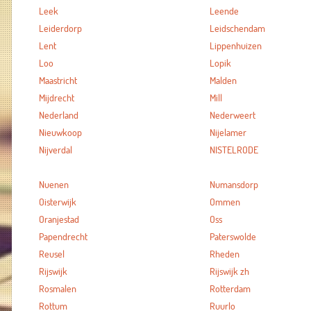
Leek
Leende
Leiderdorp
Leidschendam
Lent
Lippenhuizen
Loo
Lopik
Maastricht
Malden
Mijdrecht
Mill
Nederland
Nederweert
Nieuwkoop
Nijelamer
Nijverdal
NISTELRODE
Nuenen
Numansdorp
Oisterwijk
Ommen
Oranjestad
Oss
Papendrecht
Paterswolde
Reusel
Rheden
Rijswijk
Rijswijk zh
Rosmalen
Rotterdam
Rottum
Ruurlo