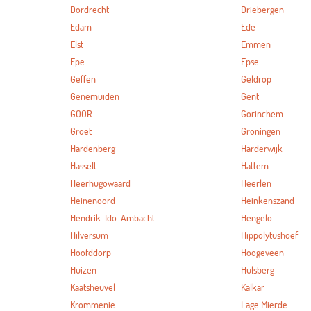
Dordrecht
Driebergen
Edam
Ede
Elst
Emmen
Epe
Epse
Geffen
Geldrop
Genemuiden
Gent
GOOR
Gorinchem
Groet
Groningen
Hardenberg
Harderwijk
Hasselt
Hattem
Heerhugowaard
Heerlen
Heinenoord
Heinkenszand
Hendrik-Ido-Ambacht
Hengelo
Hilversum
Hippolytushoef
Hoofddorp
Hoogeveen
Huizen
Hulsberg
Kaatsheuvel
Kalkar
Krommenie
Lage Mierde