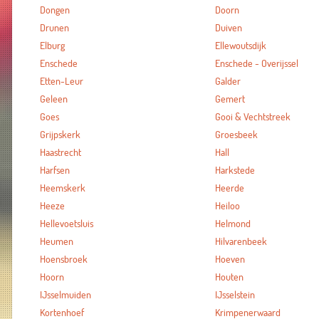
Dongen
Doorn
Drunen
Duiven
Elburg
Ellewoutsdijk
Enschede
Enschede - Overijssel
Etten-Leur
Galder
Geleen
Gemert
Goes
Gooi & Vechtstreek
Grijpskerk
Groesbeek
Haastrecht
Hall
Harfsen
Harkstede
Heemskerk
Heerde
Heeze
Heiloo
Hellevoetsluis
Helmond
Heumen
Hilvarenbeek
Hoensbroek
Hoeven
Hoorn
Houten
IJsselmuiden
IJsselstein
Kortenhoef
Krimpenerwaard