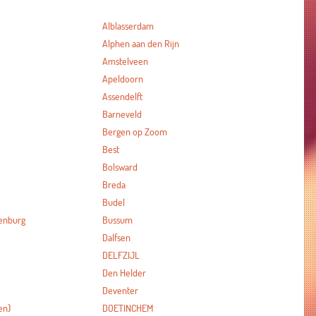
Alblasserdam
Alphen aan den Rijn
Amstelveen
Apeldoorn
Assendelft
Barneveld
Bergen op Zoom
Best
Bolsward
Breda
Budel
enburg
Bussum
Dalfsen
DELFZIJL
Den Helder
Deventer
en)
DOETINCHEM