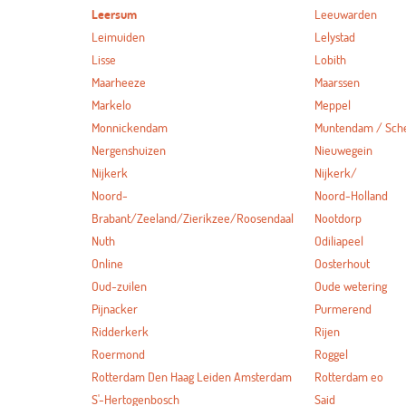
Leersum
Leeuwarden
Leimuiden
Lelystad
Lisse
Lobith
Maarheeze
Maarssen
Markelo
Meppel
Monnickendam
Muntendam / Sc
Nergenshuizen
Nieuwegein
Nijkerk
Nijkerk/
Noord-
Noord-Holland
Brabant/Zeeland/Zierikzee/Roosendaal
Nootdorp
Nuth
Odiliapeel
Online
Oosterhout
Oud-zuilen
Oude wetering
Pijnacker
Purmerend
Ridderkerk
Rijen
Roermond
Roggel
Rotterdam Den Haag Leiden Amsterdam
Rotterdam eo
S'-Hertogenbosch
Said