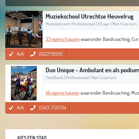
Muziekschool Utrechtse Heuvelrug
Muziekdocent | Professioneel | 65 jaar | Man | Leersum
33 eigenschappen
waaronder Bandcoaching, Cursu
KvK
0622789315
Duo Unique - Ambulant en als podium
Feestband | Professioneel | Man | Leersum
46 eigenschappen
waaronder Bandcoaching, Muzie
KvK
0343-755704
KIES EEN STAD