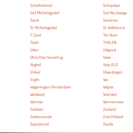
Schellinkhout
Schepdaal
Sint Michielsgestel
Sint Nicolaasga
Soest
Someren
St. Michielsgestel
St. Willebrord
T Zand
Ten Boer
Texel
THOLEN
Uden
Uitgeest
Utrechtse heuvelrug
Vaals
Veghel
Velp GLD
Vinkel
Vlaardingen
Vught
Wa
Wageningen/Amsterdam
Wapse
Westland
Wierden
Wormer
Wormerveer
Zeddam
Zeeland
Zoeterwoude
Zuid Holland
Zwijndrecht
Zwolle