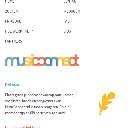
HOME
CONTACT
ZOEKEN
INLOGGEN
PRIKBORD
FAQ
HOE WERKT HET?
GIDS
PARTNERS
Prikbord
Plaats gratis je opdracht waarop muzikanten,
vocalisten, bands en songwriters van
MusicConnect.nl kunnen reageren. Op dit
moment zijn er 618 berichten geplaatst.
Het prikbord bekijken »