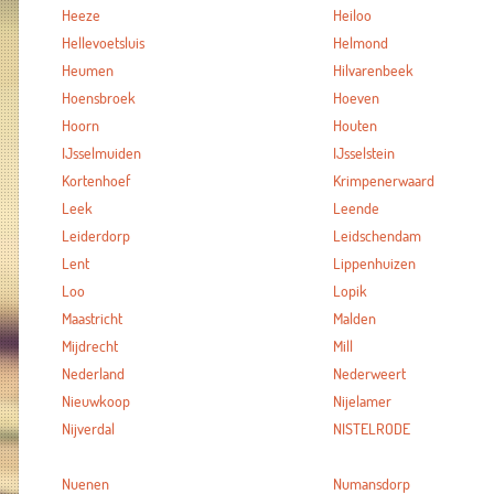
Heeze
Heiloo
Hellevoetsluis
Helmond
Heumen
Hilvarenbeek
Hoensbroek
Hoeven
Hoorn
Houten
IJsselmuiden
IJsselstein
Kortenhoef
Krimpenerwaard
Leek
Leende
Leiderdorp
Leidschendam
Lent
Lippenhuizen
Loo
Lopik
Maastricht
Malden
Mijdrecht
Mill
Nederland
Nederweert
Nieuwkoop
Nijelamer
Nijverdal
NISTELRODE
Nuenen
Numansdorp