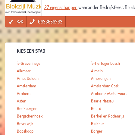
27 eigenschappen
waaronder Bedrijfsfeest, Bruilo
KvK
0633656763
KIES EEN STAD
's-Gravenhage
's-Hertogenbosch
Alkmaar
Almelo
Ambt Delden
Amerongen
Amsterdam
Amsterdam Oost
Arnhem
Arnhem/Westervoort
Asten
Baarle Nassau
Beekbergen
Beesd
Bergschenhoek
Berkel en Rodenrijs
Beverwijk
Blokker
Bopskoop
Borger