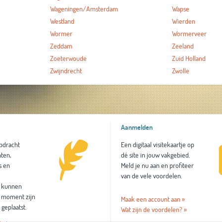
Wageningen/Amsterdam
Wapse
Westland
Wierden
Wormer
Wormerveer
Zeddam
Zeeland
Zoeterwoude
Zuid Holland
Zwijndrecht
Zwolle
Aanmelden
opdracht
Een digitaal visitekaartje op
ten,
dé site in jouw vakgebied.
s en
Meld je nu aan en profiteer
van de vele voordelen.
l kunnen
t moment zijn
Maak een account aan »
 geplaatst.
Wat zijn de voordelen? »