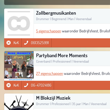
Zollbergmusikanten
Drummer | Beginnend | Man | Veenendaal
5 eigenschappen
waaronder Bedrijfsfeest, Bruilof
KvK
0613525991
Partyband More Moments
Coverband | Professioneel | Veenendaal
27 eigenschappen
waaronder Bedrijfsfeest, Bruilo
KvK
06-47024186
M Blokzijl Muziek
Drummer | Professioneel | 35 jaar | Man | Veenendaal