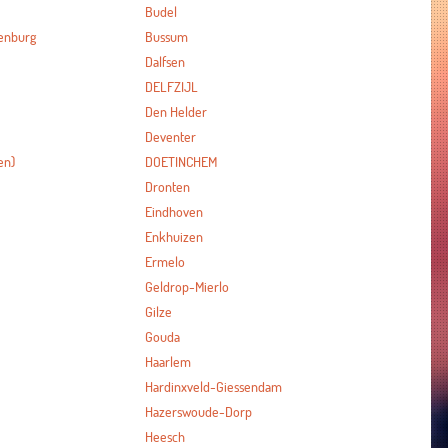
Budel
enburg
Bussum
Dalfsen
DELFZIJL
Den Helder
Deventer
en)
DOETINCHEM
Dronten
Eindhoven
Enkhuizen
Ermelo
Geldrop-Mierlo
Gilze
Gouda
Haarlem
Hardinxveld-Giessendam
Hazerswoude-Dorp
Heesch