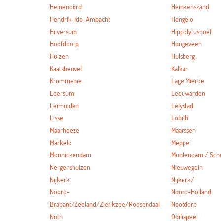
Heinenoord
Heinkenszand
Hendrik-Ido-Ambacht
Hengelo
Hilversum
Hippolytushoef
Hoofddorp
Hoogeveen
Huizen
Hulsberg
Kaatsheuvel
Kalkar
Krommenie
Lage Mierde
Leersum
Leeuwarden
Leimuiden
Lelystad
Lisse
Lobith
Maarheeze
Maarssen
Markelo
Meppel
Monnickendam
Muntendam / Sc
Nergenshuizen
Nieuwegein
Nijkerk
Nijkerk/
Noord-
Noord-Holland
Brabant/Zeeland/Zierikzee/Roosendaal
Nootdorp
Nuth
Odiliapeel