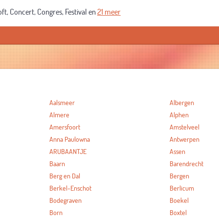
ft, Concert, Congres, Festival en
21 meer
Aalsmeer
Albergen
Almere
Alphen
Amersfoort
Amstelveel
Anna Paulowna
Antwerpen
ARUBAANTJE
Assen
Baarn
Barendrecht
Berg en Dal
Bergen
Berkel-Enschot
Berlicum
Bodegraven
Boekel
Born
Boxtel