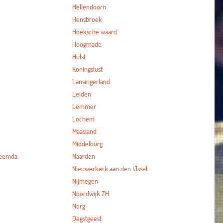
Hellendoorn
Hensbroek
Hoeksche waard
Hoogmade
Hulst
Koningslust
Lansingerland
Leiden
Lemmer
Lochem
Maasland
Middelburg
heemda
Naarden
Nieuwerkerk aan den IJssel
Nijmegen
Noordwijk ZH
Norg
Oegstgeest