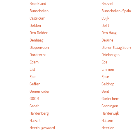
Broekland
Brussel
Bunschoten
Bunschoten-Spak
Castricum
Cuijk
Delden
Delft
Den Dolder
Den Haag
Denhaag
Deurne
Diepenveen
Dieren (Laag Soer
Dordrecht
Driebergen
Edam
Ede
Elst
Emmen
Epe
Epse
Geffen
Geldrop
Genemuiden
Gent
GOOR
Gorinchem
Groet
Groningen
Hardenberg
Harderwijk
Hasselt
Hattem
Heerhugowaard
Heerlen