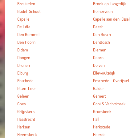
Breukelen
Broek op Langedijk
Budel-Schoot
Buinerveen
Capelle
Capelle aan den IJssel
De lutte
Deest
Den Bommel
Den Bosch
Den Hoorn
DenBosch
Didam
Diemen
Dongen
Doorn
Drunen
Duiven
Elburg
Ellewoutsdijk
Enschede
Enschede - Overijssel
Etten-Leur
Galder
Geleen
Gemert
Goes
Gooi & Vechtstreek
Grijpskerk
Groesbeek
Haastrecht
Hall
Harfsen
Harkstede
Heemskerk
Heerde