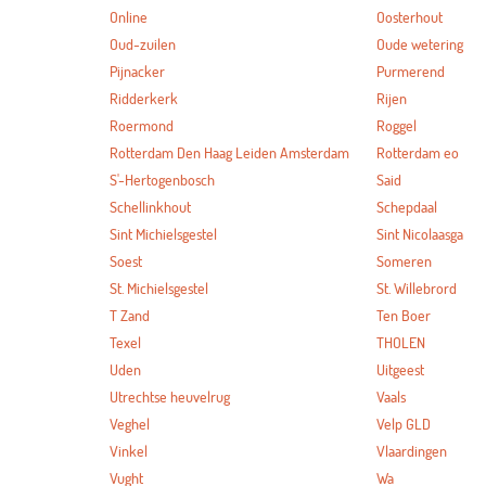
Online
Oosterhout
Oud-zuilen
Oude wetering
Pijnacker
Purmerend
Ridderkerk
Rijen
Roermond
Roggel
Rotterdam Den Haag Leiden Amsterdam
Rotterdam eo
S'-Hertogenbosch
Said
Schellinkhout
Schepdaal
Sint Michielsgestel
Sint Nicolaasga
Soest
Someren
St. Michielsgestel
St. Willebrord
T Zand
Ten Boer
Texel
THOLEN
Uden
Uitgeest
Utrechtse heuvelrug
Vaals
Veghel
Velp GLD
Vinkel
Vlaardingen
Vught
Wa