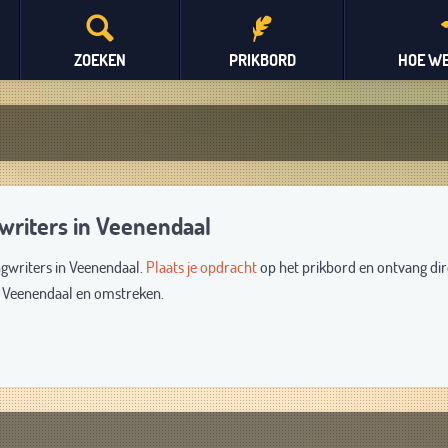
ZOEKEN
PRIKBORD
HOE WE
writers in Veenendaal
ngwriters in Veenendaal.
Plaats je opdracht
op het prikbord en ontvang dir
it Veenendaal en omstreken.