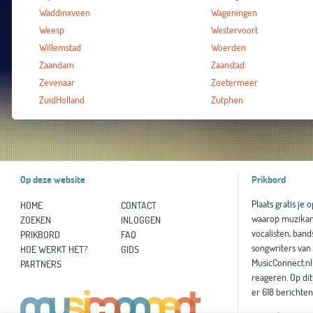
Waddinxveen
Wageningen
Weesp
Westervoort
Willemstad
Woerden
Zaandam
Zaanstad
Zevenaar
Zoetermeer
ZuidHolland
Zutphen
Op deze website
Prikbord
Plaats gratis je 
HOME
CONTACT
waarop muzikan
ZOEKEN
INLOGGEN
vocalisten, band
PRIKBORD
FAQ
songwriters van
HOE WERKT HET?
GIDS
MusicConnect.n
PARTNERS
reageren. Op di
er 618 berichten