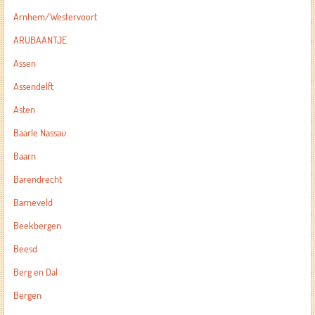
Arnhem/Westervoort
ARUBAANTJE
Assen
Assendelft
Asten
Baarle Nassau
Baarn
Barendrecht
Barneveld
Beekbergen
Beesd
Berg en Dal
Bergen