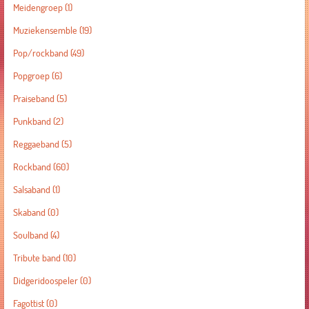
Meidengroep
(1)
Muziekensemble
(19)
Pop/rockband
(49)
Popgroep
(6)
Praiseband
(5)
Punkband
(2)
Reggaeband
(5)
Rockband
(60)
Salsaband
(1)
Skaband
(0)
Soulband
(4)
Tribute band
(10)
Didgeridoospeler
(0)
Fagottist
(0)