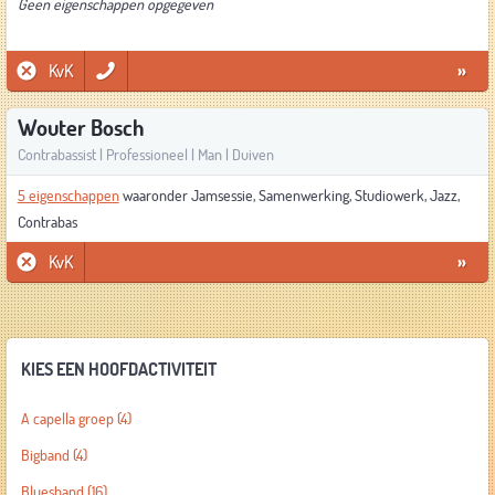
Geen eigenschappen opgegeven
KvK
»
Wouter Bosch
Contrabassist | Professioneel | Man | Duiven
5 eigenschappen
waaronder Jamsessie, Samenwerking, Studiowerk, Jazz,
Contrabas
KvK
»
KIES EEN HOOFDACTIVITEIT
A capella groep
(4)
Bigband
(4)
Bluesband
(16)