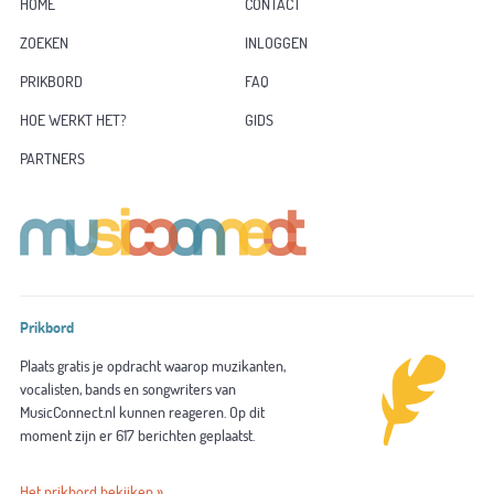
HOME
CONTACT
ZOEKEN
INLOGGEN
PRIKBORD
FAQ
HOE WERKT HET?
GIDS
PARTNERS
Prikbord
Plaats gratis je opdracht waarop muzikanten,
vocalisten, bands en songwriters van
MusicConnect.nl kunnen reageren. Op dit
moment zijn er 617 berichten geplaatst.
Het prikbord bekijken »