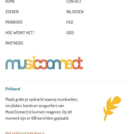
HOME
CONTACT
ZOEKEN
INLOGGEN
PRIKBORD
FAQ
HOE WERKT HET?
GIDS
PARTNERS
Prikbord
Plaats gratis je opdracht waarop muzikanten,
vocalisten, bands en songwriters van
MusicConnect.nl kunnen reageren. Op dit
moment zijn er 618 berichten geplaatst.
Het prikbord bekijken »