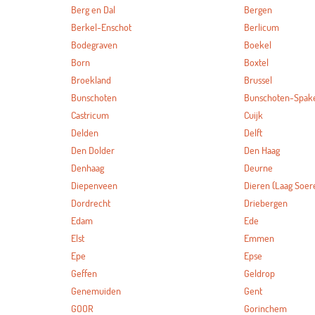
Berg en Dal
Bergen
Berkel-Enschot
Berlicum
Bodegraven
Boekel
Born
Boxtel
Broekland
Brussel
Bunschoten
Bunschoten-Spak
Castricum
Cuijk
Delden
Delft
Den Dolder
Den Haag
Denhaag
Deurne
Diepenveen
Dieren (Laag Soer
Dordrecht
Driebergen
Edam
Ede
Elst
Emmen
Epe
Epse
Geffen
Geldrop
Genemuiden
Gent
GOOR
Gorinchem