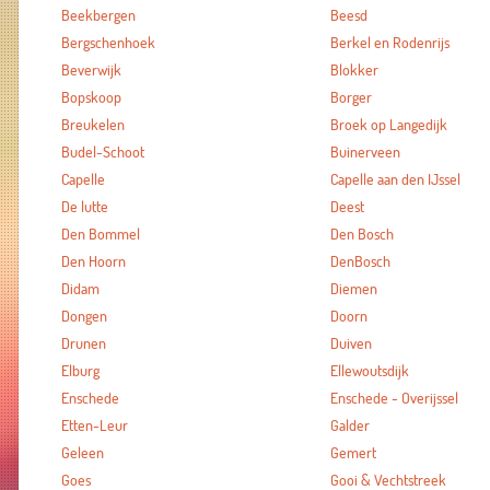
Beekbergen
Beesd
Bergschenhoek
Berkel en Rodenrijs
Beverwijk
Blokker
Bopskoop
Borger
Breukelen
Broek op Langedijk
Budel-Schoot
Buinerveen
Capelle
Capelle aan den IJssel
De lutte
Deest
Den Bommel
Den Bosch
Den Hoorn
DenBosch
Didam
Diemen
Dongen
Doorn
Drunen
Duiven
Elburg
Ellewoutsdijk
Enschede
Enschede - Overijssel
Etten-Leur
Galder
Geleen
Gemert
Goes
Gooi & Vechtstreek