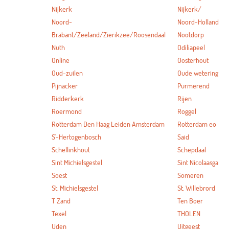
Nijkerk
Nijkerk/
Noord-
Noord-Holland
Brabant/Zeeland/Zierikzee/Roosendaal
Nootdorp
Nuth
Odiliapeel
Online
Oosterhout
Oud-zuilen
Oude wetering
Pijnacker
Purmerend
Ridderkerk
Rijen
Roermond
Roggel
Rotterdam Den Haag Leiden Amsterdam
Rotterdam eo
S'-Hertogenbosch
Said
Schellinkhout
Schepdaal
Sint Michielsgestel
Sint Nicolaasga
Soest
Someren
St. Michielsgestel
St. Willebrord
T Zand
Ten Boer
Texel
THOLEN
Uden
Uitgeest