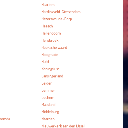
Haarlem
Hardinxveld-Giessendam
Hazerswoude-Dorp
Heesch
Hellendoorn
Hensbroek
Hoeksche waard
Hoogmade
Hulst
Koningslust
Lansingerland
Leiden
Lemmer
Lochem
Maasland
Middelburg
heemda
Naarden
Nieuwerkerk aan den IJssel