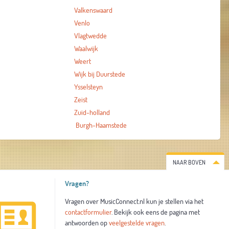
Valkenswaard
Venlo
Vlagtwedde
Waalwijk
Weert
Wijk bij Duurstede
Ysselsteyn
Zeist
Zuid-holland
Burgh-Haamstede
NAAR BOVEN
Vragen?
Vragen over MusicConnect.nl kun je stellen via het
contactformulier
. Bekijk ook eens de pagina met
antwoorden op
veelgestelde vragen
.