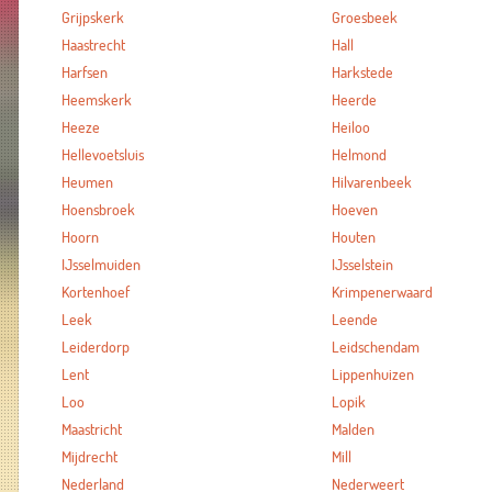
Grijpskerk
Groesbeek
Haastrecht
Hall
Harfsen
Harkstede
Heemskerk
Heerde
Heeze
Heiloo
Hellevoetsluis
Helmond
Heumen
Hilvarenbeek
Hoensbroek
Hoeven
Hoorn
Houten
IJsselmuiden
IJsselstein
Kortenhoef
Krimpenerwaard
Leek
Leende
Leiderdorp
Leidschendam
Lent
Lippenhuizen
Loo
Lopik
Maastricht
Malden
Mijdrecht
Mill
Nederland
Nederweert