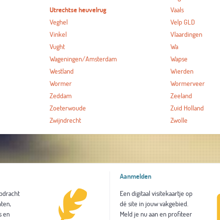
Utrechtse heuvelrug
Vaals
Veghel
Velp GLD
Vinkel
Vlaardingen
Vught
Wa
Wageningen/Amsterdam
Wapse
Westland
Wierden
Wormer
Wormerveer
Zeddam
Zeeland
Zoeterwoude
Zuid Holland
Zwijndrecht
Zwolle
Aanmelden
opdracht
Een digitaal visitekaartje op
ten,
dé site in jouw vakgebied.
s en
Meld je nu aan en profiteer