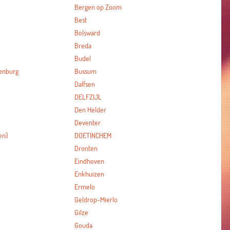
Bergen op Zoom
Best
Bolsward
Breda
Budel
enburg
Bussum
Dalfsen
DELFZIJL
Den Helder
Deventer
en)
DOETINCHEM
Dronten
Eindhoven
Enkhuizen
Ermelo
Geldrop-Mierlo
Gilze
Gouda