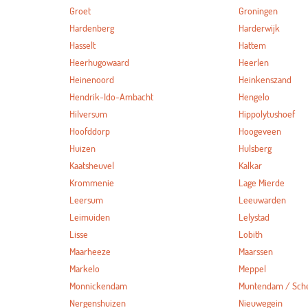
Groet
Groningen
Hardenberg
Harderwijk
Hasselt
Hattem
Heerhugowaard
Heerlen
Heinenoord
Heinkenszand
Hendrik-Ido-Ambacht
Hengelo
Hilversum
Hippolytushoef
Hoofddorp
Hoogeveen
Huizen
Hulsberg
Kaatsheuvel
Kalkar
Krommenie
Lage Mierde
Leersum
Leeuwarden
Leimuiden
Lelystad
Lisse
Lobith
Maarheeze
Maarssen
Markelo
Meppel
Monnickendam
Muntendam / Sc
Nergenshuizen
Nieuwegein