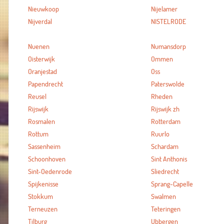
Nieuwkoop
Nijelamer
Nijverdal
NISTELRODE
Nuenen
Numansdorp
Oisterwijk
Ommen
Oranjestad
Oss
Papendrecht
Paterswolde
Reusel
Rheden
Rijswijk
Rijswijk zh
Rosmalen
Rotterdam
Rottum
Ruurlo
Sassenheim
Schardam
Schoonhoven
Sint Anthonis
Sint-Oedenrode
Sliedrecht
Spijkenisse
Sprang-Capelle
Stokkum
Swalmen
Terneuzen
Teteringen
Tilburg
Ubbergen