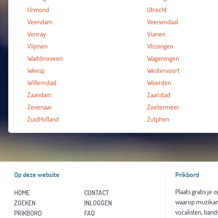
Urmond
Utrecht
Veendam
Veenendaal
Venray
Vianen
Vlijmen
Vlissingen
Waddinxveen
Wageningen
Weesp
Westervoort
Willemstad
Woerden
Zaandam
Zaanstad
Zevenaar
Zoetermeer
ZuidHolland
Zutphen
Op deze website
Prikbord
Plaats gratis je 
HOME
CONTACT
waarop muzikan
ZOEKEN
INLOGGEN
vocalisten, band
PRIKBORD
FAQ