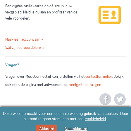
Een digitaal visitekaartje op dé site in jouw
vakgebied. Meld je nu aan en profiteer van de
vele voordelen.
Maak een account aan »
Wat zijn de voordelen? »
Vragen?
Vragen over MusicConnect.nl kun je stellen via het
contactformulier
. Bekijk
ook eens de pagina met antwoorden op
veelgestelde vragen
.
Deze website maakt voor een optimale werking gebruik van cookies. Door
akkoord te gaan stem je in met ons
cookiebeleid
.
Akkoord
Niet akkoord
© 2026 MusicConnect.nl |
Algemene voorwaarden
|
Privacy