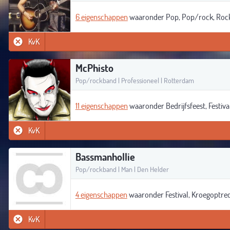
6 eigenschappen
waaronder Pop, Pop/rock, Rock 
KvK
McPhisto
Pop/rockband | Professioneel | Rotterdam
11 eigenschappen
waaronder Bedrijfsfeest, Festi
KvK
Bassmanhollie
Pop/rockband | Man | Den Helder
4 eigenschappen
waaronder Festival, Kroegoptr
KvK