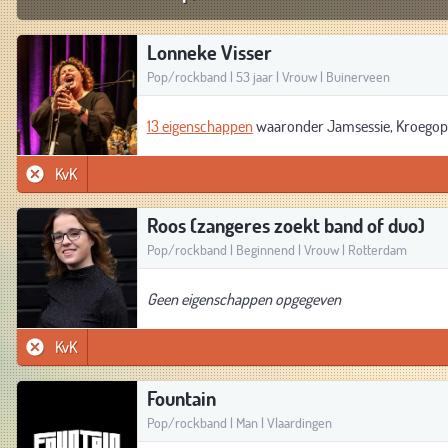
Lonneke Visser
Pop/rockband | 53 jaar | Vrouw | Buinerveen
13 eigenschappen
waaronder Jamsessie, Kroegoptr
KvK
Roos (zangeres zoekt band of duo)
Pop/rockband | Beginnend | Vrouw | Rotterdam
Geen eigenschappen opgegeven
KvK
Fountain
Pop/rockband | Man | Vlaardingen