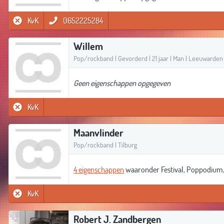
KvK
0652225284
Willem
Pop/rockband | Gevorderd | 21 jaar | Man | Leeuwarden
Geen eigenschappen opgegeven
KvK
Maanvlinder
Pop/rockband | Tilburg
4 eigenschappen
waaronder Festival, Poppodium, 
KvK
Robert J. Zandbergen