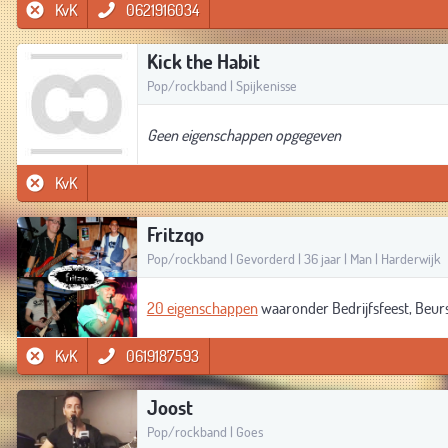
KvK
0621916034
Kick the Habit
Pop/rockband | Spijkenisse
Geen eigenschappen opgegeven
KvK
Fritzqo
Pop/rockband | Gevorderd | 36 jaar | Man | Harderwijk
20 eigenschappen
waaronder Bedrijfsfeest, Beurs
KvK
0619187593
Joost
Pop/rockband | Goes