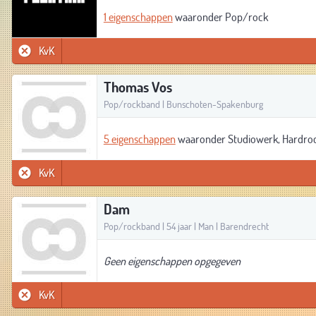
1 eigenschappen
waaronder Pop/rock
KvK
Thomas Vos
Pop/rockband | Bunschoten-Spakenburg
5 eigenschappen
waaronder Studiowerk, Hardroc
KvK
Dam
Pop/rockband | 54 jaar | Man | Barendrecht
Geen eigenschappen opgegeven
KvK