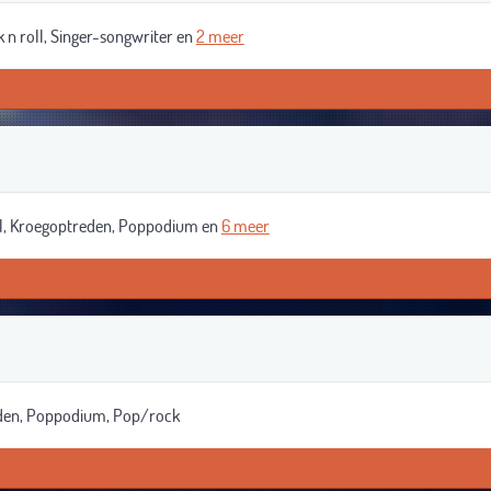
n roll, Singer-songwriter en
2 meer
val, Kroegoptreden, Poppodium en
6 meer
eden, Poppodium, Pop/rock