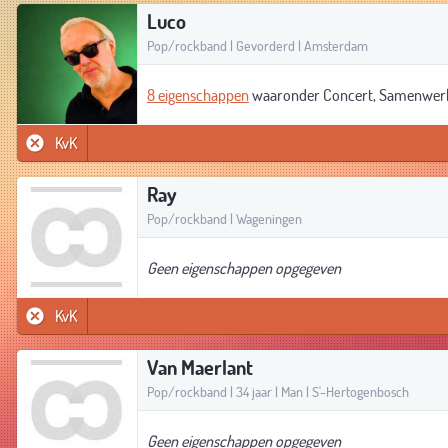
Luco
Pop/rockband | Gevorderd | Amsterdam
8 eigenschappen
waaronder Concert, Samenwerki
KvK
Ray
Pop/rockband | Wageningen
Geen eigenschappen opgegeven
KvK
Van Maerlant
Pop/rockband | 34 jaar | Man | S'-Hertogenbosch
Geen eigenschappen opgegeven