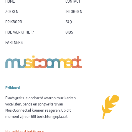
HOME
CONTACT
ZOEKEN
INLOGGEN
PRIKBORD
FAQ
HOE WERKT HET?
GIDS
PARTNERS
Prikbord
Plaats gratis je opdracht waarop muzikanten,
vocalisten, bands en songwriters van
MusicConnect.nl kunnen reageren. Op dit
moment zijn er 618 berichten geplaatst.
Het prikbord bekijken »