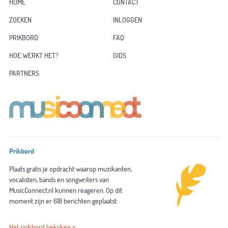
HOME
CONTACT
ZOEKEN
INLOGGEN
PRIKBORD
FAQ
HOE WERKT HET?
GIDS
PARTNERS
Prikbord
Plaats gratis je opdracht waarop muzikanten,
vocalisten, bands en songwriters van
MusicConnect.nl kunnen reageren. Op dit
moment zijn er 618 berichten geplaatst.
Het prikbord bekijken »