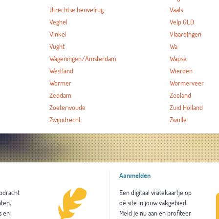
Utrechtse heuvelrug
Vaals
Veghel
Velp GLD
Vinkel
Vlaardingen
Vught
Wa
Wageningen/Amsterdam
Wapse
Westland
Wierden
Wormer
Wormerveer
Zeddam
Zeeland
Zoeterwoude
Zuid Holland
Zwijndrecht
Zwolle
Aanmelden
opdracht
Een digitaal visitekaartje op
ten,
dé site in jouw vakgebied.
s en
Meld je nu aan en profiteer