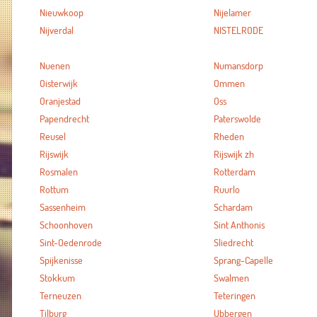
Nieuwkoop
Nijelamer
Nijverdal
NISTELRODE
Nuenen
Numansdorp
Oisterwijk
Ommen
Oranjestad
Oss
Papendrecht
Paterswolde
Reusel
Rheden
Rijswijk
Rijswijk zh
Rosmalen
Rotterdam
Rottum
Ruurlo
Sassenheim
Schardam
Schoonhoven
Sint Anthonis
Sint-Oedenrode
Sliedrecht
Spijkenisse
Sprang-Capelle
Stokkum
Swalmen
Terneuzen
Teteringen
Tilburg
Ubbergen