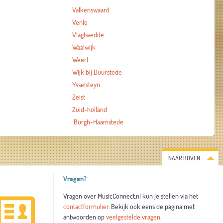
Valkenswaard
Venlo
Vlagtwedde
Waalwijk
Weert
Wijk bij Duurstede
Ysselsteyn
Zeist
Zuid-holland
Burgh-Haamstede
NAAR BOVEN
Vragen?
Vragen over MusicConnect.nl kun je stellen via het
contactformulier
. Bekijk ook eens de pagina met
antwoorden op
veelgestelde vragen
.