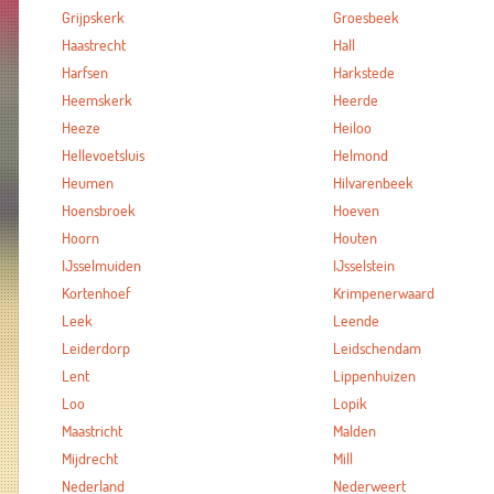
Grijpskerk
Groesbeek
Haastrecht
Hall
Harfsen
Harkstede
Heemskerk
Heerde
Heeze
Heiloo
Hellevoetsluis
Helmond
Heumen
Hilvarenbeek
Hoensbroek
Hoeven
Hoorn
Houten
IJsselmuiden
IJsselstein
Kortenhoef
Krimpenerwaard
Leek
Leende
Leiderdorp
Leidschendam
Lent
Lippenhuizen
Loo
Lopik
Maastricht
Malden
Mijdrecht
Mill
Nederland
Nederweert