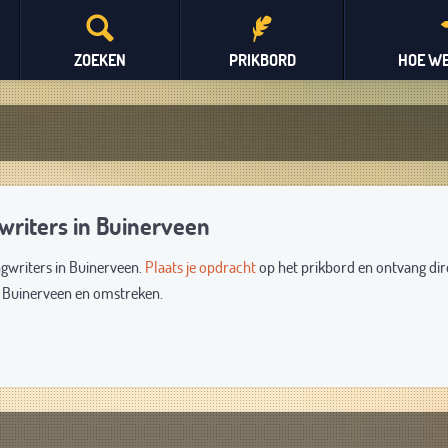
ZOEKEN
PRIKBORD
HOE WE
writers in Buinerveen
ngwriters in Buinerveen.
Plaats je opdracht
op het prikbord en ontvang dir
it Buinerveen en omstreken.