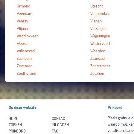
Urmond
Utrecht
Veendam
Veenendaal
Venray
Vianen
Vlijmen
Vlissingen
Waddinxveen
Wageningen
Weesp
Westervoort
Willemstad
Woerden
Zaandam
Zaanstad
Zevenaar
Zoetermeer
ZuidHolland
Zutphen
Op deze website
Prikbord
Plaats gratis je 
HOME
CONTACT
waarop muzikan
ZOEKEN
INLOGGEN
vocalisten, band
PRIKBORD
FAQ