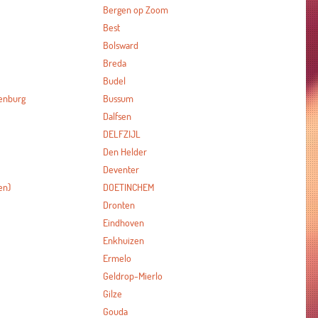
Bergen op Zoom
Best
Bolsward
Breda
Budel
enburg
Bussum
Dalfsen
DELFZIJL
Den Helder
Deventer
en)
DOETINCHEM
Dronten
Eindhoven
Enkhuizen
Ermelo
Geldrop-Mierlo
Gilze
Gouda