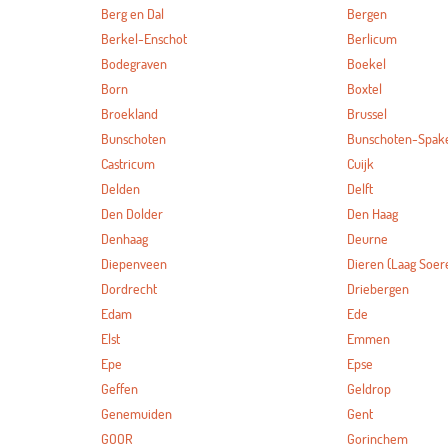
Berg en Dal
Bergen
Berkel-Enschot
Berlicum
Bodegraven
Boekel
Born
Boxtel
Broekland
Brussel
Bunschoten
Bunschoten-Spak
Castricum
Cuijk
Delden
Delft
Den Dolder
Den Haag
Denhaag
Deurne
Diepenveen
Dieren (Laag Soer
Dordrecht
Driebergen
Edam
Ede
Elst
Emmen
Epe
Epse
Geffen
Geldrop
Genemuiden
Gent
GOOR
Gorinchem