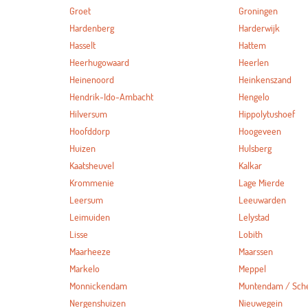
Groet
Groningen
Hardenberg
Harderwijk
Hasselt
Hattem
Heerhugowaard
Heerlen
Heinenoord
Heinkenszand
Hendrik-Ido-Ambacht
Hengelo
Hilversum
Hippolytushoef
Hoofddorp
Hoogeveen
Huizen
Hulsberg
Kaatsheuvel
Kalkar
Krommenie
Lage Mierde
Leersum
Leeuwarden
Leimuiden
Lelystad
Lisse
Lobith
Maarheeze
Maarssen
Markelo
Meppel
Monnickendam
Muntendam / Sc
Nergenshuizen
Nieuwegein