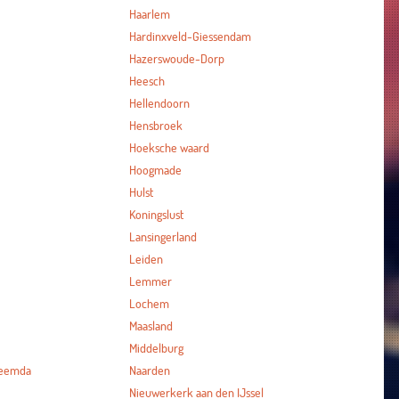
Haarlem
Hardinxveld-Giessendam
Hazerswoude-Dorp
Heesch
Hellendoorn
Hensbroek
Hoeksche waard
Hoogmade
Hulst
Koningslust
Lansingerland
Leiden
Lemmer
Lochem
Maasland
Middelburg
heemda
Naarden
Nieuwerkerk aan den IJssel