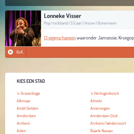
Lonneke Visser
Pop/rockband | 53 jaar | Vrouw | Buinerveen
13 eigenschappen
waaronder Jamsessie, Kroegoptr
KvK
KIES EEN STAD
's-Gravenhage
's-Hertogenbosch
Alkmaar
Almelo
Ambt Delden
Amerongen
Amsterdam
Amsterdam Oost
Arnhem
Arnhem/Westervoort
Asten
Baarle Nassau