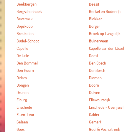
Beekbergen
Beesd
Bergschenhoek
Berkel en Rodenrijs
Beverwijk
Blokker
Bopskoop
Borger
Breukelen
Broek op Langedijk
Budel-Schoot
Buinerveen
Capelle
Capelle aan den IJssel
De lutte
Deest
Den Bommel
Den Bosch
Den Hoorn
DenBosch
Didam
Diemen
Dongen
Doorn
Drunen
Duiven
Elburg
Ellewoutsdijk
Enschede
Enschede - Overijssel
Etten-Leur
Galder
Geleen
Gemert
Goes
Gooi & Vechtstreek