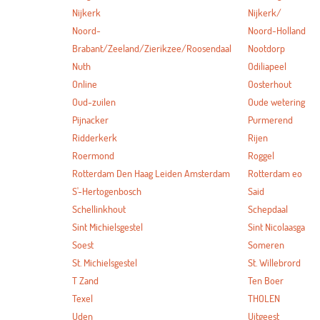
Nijkerk
Nijkerk/
Noord-
Noord-Holland
Brabant/Zeeland/Zierikzee/Roosendaal
Nootdorp
Nuth
Odiliapeel
Online
Oosterhout
Oud-zuilen
Oude wetering
Pijnacker
Purmerend
Ridderkerk
Rijen
Roermond
Roggel
Rotterdam Den Haag Leiden Amsterdam
Rotterdam eo
S'-Hertogenbosch
Said
Schellinkhout
Schepdaal
Sint Michielsgestel
Sint Nicolaasga
Soest
Someren
St. Michielsgestel
St. Willebrord
T Zand
Ten Boer
Texel
THOLEN
Uden
Uitgeest