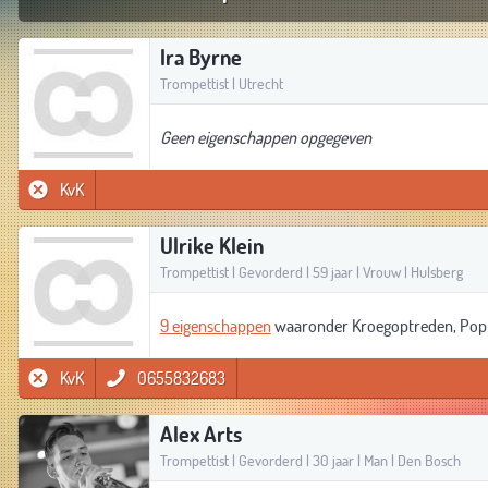
Ira Byrne
Trompettist | Utrecht
Geen eigenschappen opgegeven
KvK
Ulrike Klein
Trompettist | Gevorderd | 59 jaar | Vrouw | Hulsberg
9 eigenschappen
waaronder Kroegoptreden, Pop
KvK
0655832683
Alex Arts
Trompettist | Gevorderd | 30 jaar | Man | Den Bosch