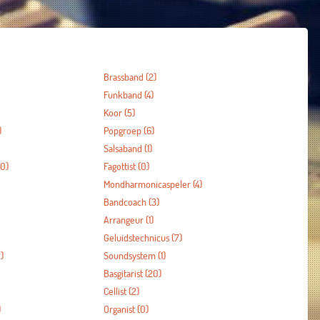
Brassband
(2)
Funkband
(4)
Koor
(5)
)
Popgroep
(6)
Salsaband
(1)
0)
Fagottist
(0)
Mondharmonicaspeler
(4)
Bandcoach
(3)
Arrangeur
(1)
Geluidstechnicus
(7)
)
Soundsystem
(1)
Basgitarist
(20)
Cellist
(2)
)
Organist
(0)