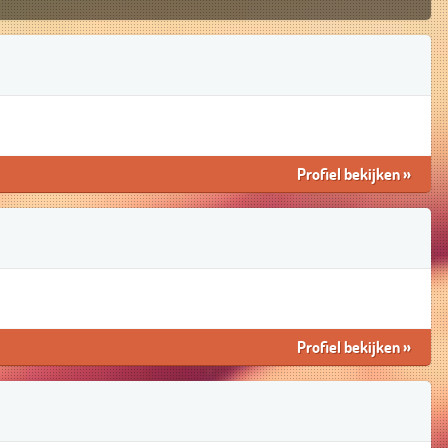
Profiel bekijken
»
Profiel bekijken
»