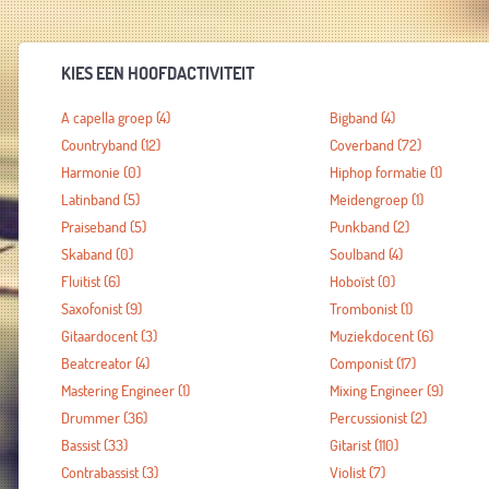
KIES EEN HOOFDACTIVITEIT
A capella groep
(4)
Bigband
(4)
Countryband
(12)
Coverband
(72)
Harmonie
(0)
Hiphop formatie
(1)
Latinband
(5)
Meidengroep
(1)
Praiseband
(5)
Punkband
(2)
Skaband
(0)
Soulband
(4)
Fluitist
(6)
Hoboïst
(0)
Saxofonist
(9)
Trombonist
(1)
Gitaardocent
(3)
Muziekdocent
(6)
Beatcreator
(4)
Componist
(17)
Mastering Engineer
(1)
Mixing Engineer
(9)
Drummer
(36)
Percussionist
(2)
Bassist
(33)
Gitarist
(110)
Contrabassist
(3)
Violist
(7)