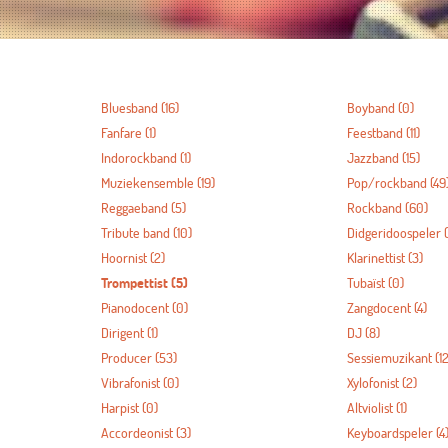
Bluesband
(16)
Boyband
(0)
Fanfare
(1)
Feestband
(11)
Indorockband
(1)
Jazzband
(15)
Muziekensemble
(19)
Pop/rockband
(49
Reggaeband
(5)
Rockband
(60)
Tribute band
(10)
Didgeridoospeler
(
Hoornist
(2)
Klarinettist
(3)
Trompettist
(5)
Tubaïst
(0)
Pianodocent
(0)
Zangdocent
(4)
Dirigent
(1)
DJ
(8)
Producer
(53)
Sessiemuzikant
(12
Vibrafonist
(0)
Xylofonist
(2)
Harpist
(0)
Altviolist
(1)
Accordeonist
(3)
Keyboardspeler
(4