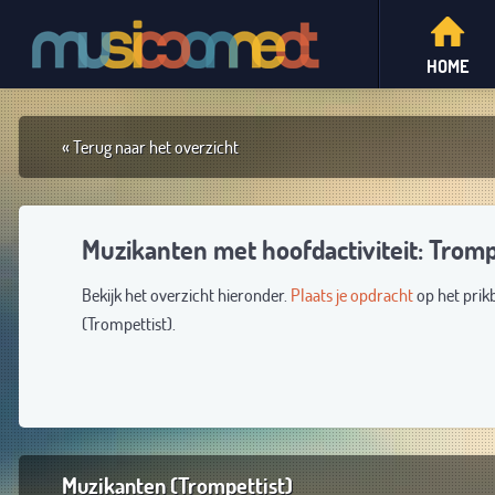
HOME
« Terug naar het overzicht
Muzikanten met hoofdactiviteit: Tromp
Bekijk het overzicht hieronder.
Plaats je opdracht
op het prik
(Trompettist).
Muzikanten (Trompettist)