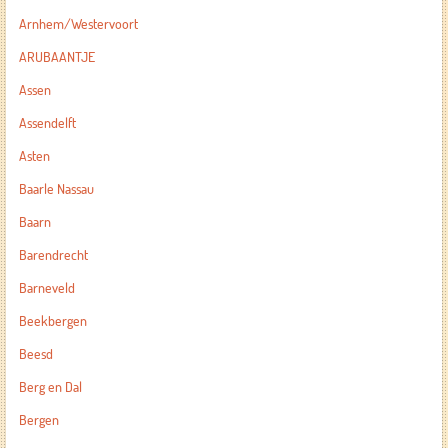
Arnhem/Westervoort
ARUBAANTJE
Assen
Assendelft
Asten
Baarle Nassau
Baarn
Barendrecht
Barneveld
Beekbergen
Beesd
Berg en Dal
Bergen