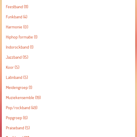
Feestband
(11)
Funkband
(4)
Harmonie
(0)
Hiphop formatie
(1)
Indorockband
(1)
Jazzband
(15)
Koor
(5)
Latinband
(5)
Meidengroep
(1)
Muziekensemble
(19)
Pop/rockband
(49)
Popgroep
(6)
Praiseband
(5)