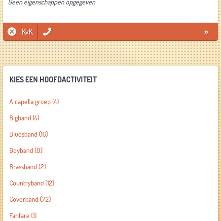
Geen eigenschappen opgegeven
KvK
»
KIES EEN HOOFDACTIVITEIT
A capella groep
(4)
Bigband
(4)
Bluesband
(16)
Boyband
(0)
Brassband
(2)
Countryband
(12)
Coverband
(72)
Fanfare
(1)