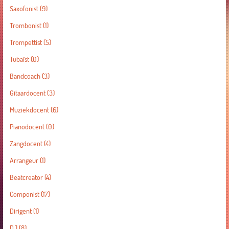
Saxofonist
(9)
Trombonist
(1)
Trompettist
(5)
Tubaïst
(0)
Bandcoach
(3)
Gitaardocent
(3)
Muziekdocent
(6)
Pianodocent
(0)
Zangdocent
(4)
Arrangeur
(1)
Beatcreator
(4)
Componist
(17)
Dirigent
(1)
DJ
(8)