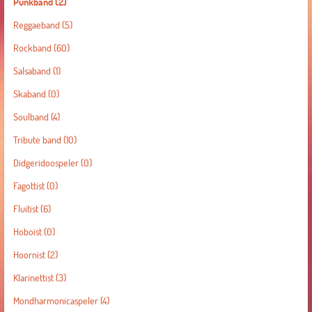
Punkband
(2)
Reggaeband
(5)
Rockband
(60)
Salsaband
(1)
Skaband
(0)
Soulband
(4)
Tribute band
(10)
Didgeridoospeler
(0)
Fagottist
(0)
Fluitist
(6)
Hoboïst
(0)
Hoornist
(2)
Klarinettist
(3)
Mondharmonicaspeler
(4)