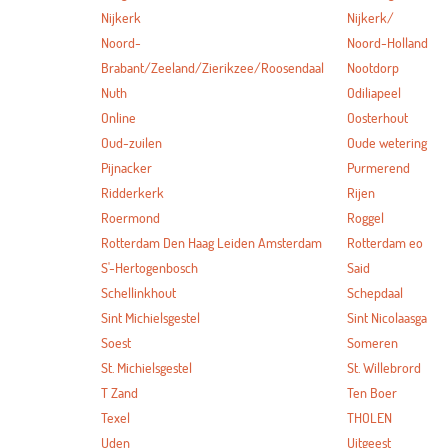
Nijkerk
Nijkerk/
Noord-
Noord-Holland
Brabant/Zeeland/Zierikzee/Roosendaal
Nootdorp
Nuth
Odiliapeel
Online
Oosterhout
Oud-zuilen
Oude wetering
Pijnacker
Purmerend
Ridderkerk
Rijen
Roermond
Roggel
Rotterdam Den Haag Leiden Amsterdam
Rotterdam eo
S'-Hertogenbosch
Said
Schellinkhout
Schepdaal
Sint Michielsgestel
Sint Nicolaasga
Soest
Someren
St. Michielsgestel
St. Willebrord
T Zand
Ten Boer
Texel
THOLEN
Uden
Uitgeest