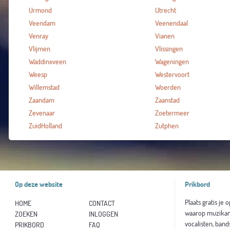
Urmond
Utrecht
Veendam
Veenendaal
Venray
Vianen
Vlijmen
Vlissingen
Waddinxveen
Wageningen
Weesp
Westervoort
Willemstad
Woerden
Zaandam
Zaanstad
Zevenaar
Zoetermeer
ZuidHolland
Zutphen
Op deze website
Prikbord
Plaats gratis je 
HOME
CONTACT
waarop muzikan
ZOEKEN
INLOGGEN
vocalisten, band
PRIKBORD
FAQ