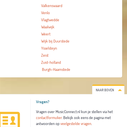
Valkenswaard
Venlo
Vlagtwedde
Waalwijk
Weert
Wijk bij Duurstede
Ysselsteyn
Zeist
Zuid-holland
Burgh-Haamstede
NAAR BOVEN
Vragen?
Vragen over MusicConnect.nl kun je stellen via het
contactformulier
. Bekijk ook eens de pagina met
antwoorden op
veelgestelde vragen
.