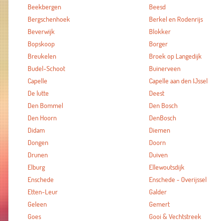
Beekbergen
Beesd
Bergschenhoek
Berkel en Rodenrijs
Beverwijk
Blokker
Bopskoop
Borger
Breukelen
Broek op Langedijk
Budel-Schoot
Buinerveen
Capelle
Capelle aan den IJssel
De lutte
Deest
Den Bommel
Den Bosch
Den Hoorn
DenBosch
Didam
Diemen
Dongen
Doorn
Drunen
Duiven
Elburg
Ellewoutsdijk
Enschede
Enschede - Overijssel
Etten-Leur
Galder
Geleen
Gemert
Goes
Gooi & Vechtstreek