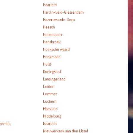
Haarlem
Hardinxveld-Giessendam
Hazerswoude-Dorp
Heesch
Hellendoorn
Hensbroek
Hoeksche waard
Hoogmade
Hulst
Koningslust
Lansingerland
Leiden
Lemmer
Lochem
Maasland
Middelburg
heemda
Naarden
Nieuwerkerk aan den IJssel