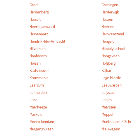
Groet
Groningen
Hardenberg
Harderwijk
Hasselt
Hattem
Heerhugowaard
Heerlen
Heinenoord
Heinkenszand
Hendrik-Ido-Ambacht
Hengelo
Hilversum
Hippolytushoef
Hoofddorp
Hoogeveen
Huizen
Hulsberg
Kaatsheuvel
Kalkar
Krommenie
Lage Mierde
Leersum
Leeuwarden
Leimuiden
Lelystad
Lisse
Lobith
Maarheeze
Maarssen
Markelo
Meppel
Monnickendam
Muntendam / Sc
Nergenshuizen
Nieuwegein