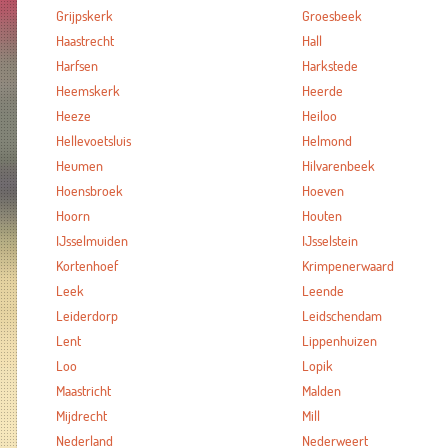
Grijpskerk
Groesbeek
Haastrecht
Hall
Harfsen
Harkstede
Heemskerk
Heerde
Heeze
Heiloo
Hellevoetsluis
Helmond
Heumen
Hilvarenbeek
Hoensbroek
Hoeven
Hoorn
Houten
IJsselmuiden
IJsselstein
Kortenhoef
Krimpenerwaard
Leek
Leende
Leiderdorp
Leidschendam
Lent
Lippenhuizen
Loo
Lopik
Maastricht
Malden
Mijdrecht
Mill
Nederland
Nederweert