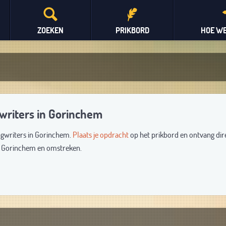
ZOEKEN
PRIKBORD
HOE WE
gwriters in Gorinchem
ongwriters in Gorinchem.
Plaats je opdracht
op het prikbord en ontvang dir
it Gorinchem en omstreken.