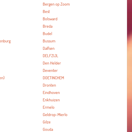
Bergen op Zoom
Best
Bolsward
Breda
Budel
enburg
Bussum
Dalfsen
DELFZIJL
Den Helder
Deventer
en)
DOETINCHEM
Dronten
Eindhoven
Enkhuizen
Ermelo
Geldrop-Mierlo
Gilze
Gouda