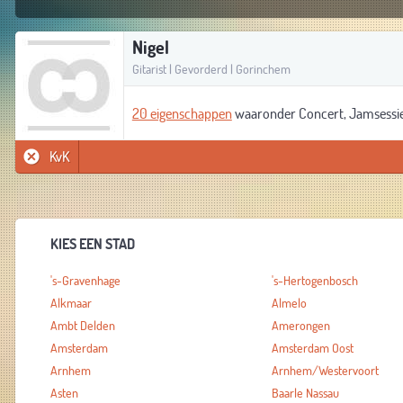
Nigel
Gitarist | Gevorderd | Gorinchem
20 eigenschappen
waaronder Concert, Jamsessi
KvK
KIES EEN STAD
's-Gravenhage
's-Hertogenbosch
Alkmaar
Almelo
Ambt Delden
Amerongen
Amsterdam
Amsterdam Oost
Arnhem
Arnhem/Westervoort
Asten
Baarle Nassau