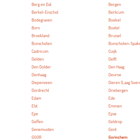
Berg en Dal
Bergen
Berkel-Enschot
Berlicum
Bodegraven
Boekel
Born
Boxtel
Broekland
Brussel
Bunschoten
Bunschoten-Spak
Castricum
Cuijk
Delden
Delft
Den Dolder
Den Haag
Denhaag
Deurne
Diepenveen
Dieren (Laag Soer
Dordrecht
Driebergen
Edam
Ede
Elst
Emmen
Epe
Epse
Geffen
Geldrop
Genemuiden
Gent
GOOR
Gorinchem