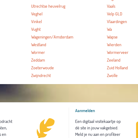
Utrechtse heuvelrug
Vaals
Veghel
Velp GLD
Vinkel
Vlaardingen
Vught
Wa
Wageningen/Amsterdam
Wapse
Westland
Wierden
Wormer
Wormerveer
Zeddam
Zeeland
Zoeterwoude
Zuid Holland
Zwijndrecht
Zwolle
Aanmelden
opdracht
Een digitaal visitekaartje op
ten,
dé site in jouw vakgebied.
s en
Meld je nu aan en profiteer