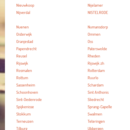
Nieuwkoop
Nijelamer
Nijverdal
NISTELRODE
Nuenen
Numansdorp
Oisterwijk
Ommen
Oranjestad
Oss
Papendrecht
Paterswolde
Reusel
Rheden
Rijswijk
Rijswijk zh
Rosmalen
Rotterdam
Rottum
Ruurlo
Sassenheim
Schardam
Schoonhoven
Sint Anthonis
Sint-Oedenrode
Sliedrecht
Spijkenisse
Sprang-Capelle
Stokkum
Swalmen
Terneuzen
Teteringen
Tilburg
Ubbergen