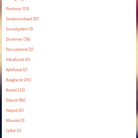
Producer
(53)
Sessiemuzikant
(12)
Soundsystem
(1)
Drummer
(36)
Percussionist
(2)
Vibrafonist
(0)
Xylofonist
(2)
Basgitarist
(20)
Bassist
(33)
Gitarist
(110)
Harpist
(0)
Altviolist
(1)
Cellist
(2)