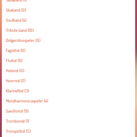
Salsaband
(1)
Skaband
(0)
Soulband
(4)
Tribute band
(10)
Didgeridoospeler
(0)
Fagottist
(0)
Fluitist
(6)
Hoboïst
(0)
Hoornist
(2)
Klarinettist
(3)
Mondharmonicaspeler
(4)
Saxofonist
(9)
Trombonist
(1)
Trompettist
(5)