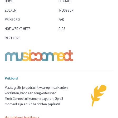
HOME
CONTACT
ZOEKEN
INLOGGEN
PRIKBORD
FAQ
HOE WERKT HET?
GIDS
PARTNERS
Prikbord
Plaats gratis je opdracht waarop muzikanten,
vocalisten, bands en songwriters van
MusicConnect.nl kunnen reageren. Op dit
moment zijn er 617 berichten geplaatst.
Het prikbord bekijken »