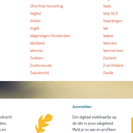
Utrechtse heuvelrug
Vaals
Veghel
Velp GLD
Vinkel
Vlaardingen
Vught
Wa
Wageningen/Amsterdam
Wapse
Westland
Wierden
Wormer
Wormerveer
Zeddam
Zeeland
Zoeterwoude
Zuid Holland
Zwijndrecht
Zwolle
Aanmelden
opdracht
Een digitaal visitekaartje op
ten,
dé site in jouw vakgebied.
s en
Meld je nu aan en profiteer