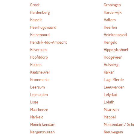
Groet
Groningen
Hardenberg
Harderwijk
Hasselt
Hattem
Heerhugowaard
Heerlen
Heinenoord
Heinkenszand
Hendrik-Ido-Ambacht
Hengelo
Hilversum
Hippolytushoef
Hoofddorp
Hoogeveen
Huizen
Hulsberg
Kaatsheuvel
Kalkar
Krommenie
Lage Mierde
Leersum
Leeuwarden
Leimuiden
Lelystad
Lisse
Lobith
Maarheeze
Maarssen
Markelo
Meppel
Monnickendam
Muntendam / Sc
Nergenshuizen
Nieuwegein