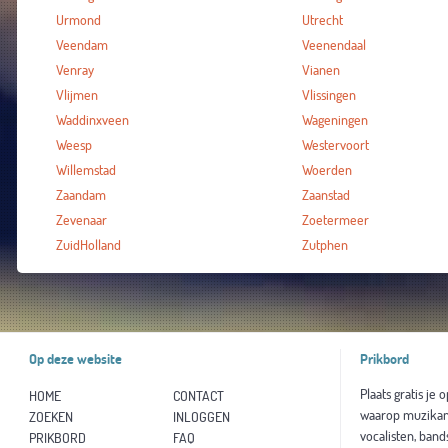
Urmond
Utrecht
Veendam
Veenendaal
Venray
Vianen
Vlijmen
Vlissingen
Waddinxveen
Wageningen
Weesp
Westervoort
Willemstad
Woerden
Zaandam
Zaanstad
Zevenaar
Zoetermeer
ZuidHolland
Zutphen
Op deze website
Prikbord
Plaats gratis je 
HOME
CONTACT
waarop muzikan
ZOEKEN
INLOGGEN
vocalisten, band
PRIKBORD
FAQ