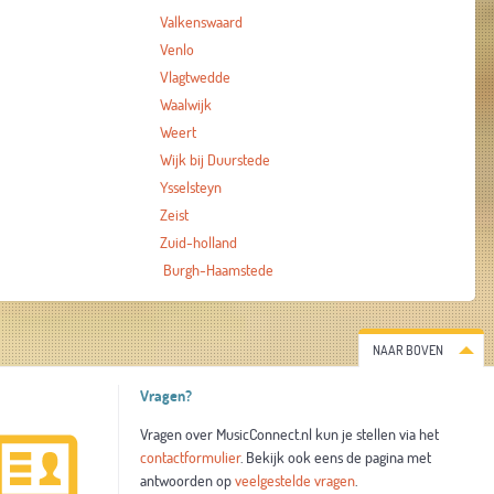
Valkenswaard
Venlo
Vlagtwedde
Waalwijk
Weert
Wijk bij Duurstede
Ysselsteyn
Zeist
Zuid-holland
Burgh-Haamstede
NAAR BOVEN
Vragen?
Vragen over MusicConnect.nl kun je stellen via het
contactformulier
. Bekijk ook eens de pagina met
antwoorden op
veelgestelde vragen
.