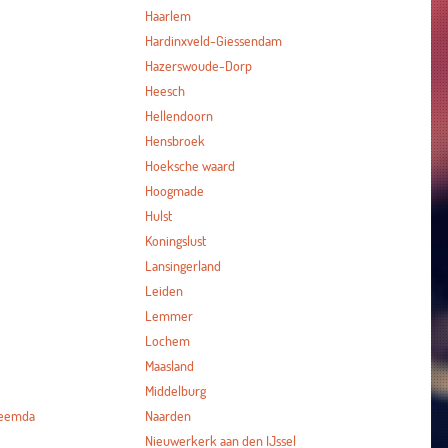
Haarlem
Hardinxveld-Giessendam
Hazerswoude-Dorp
Heesch
Hellendoorn
Hensbroek
Hoeksche waard
Hoogmade
Hulst
Koningslust
Lansingerland
Leiden
Lemmer
Lochem
Maasland
Middelburg
heemda
Naarden
Nieuwerkerk aan den IJssel