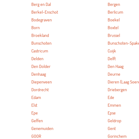
Berg en Dal
Bergen
Berkel-Enschot
Berlicum
Bodegraven
Boekel
Born
Boxtel
Broekland
Brussel
Bunschoten
Bunschoten-Spak
Castricum
Cuijk
Delden
Delft
Den Dolder
Den Haag
Denhaag
Deurne
Diepenveen
Dieren (Laag Soer
Dordrecht
Driebergen
Edam
Ede
Elst
Emmen
Epe
Epse
Geffen
Geldrop
Genemuiden
Gent
GOOR
Gorinchem