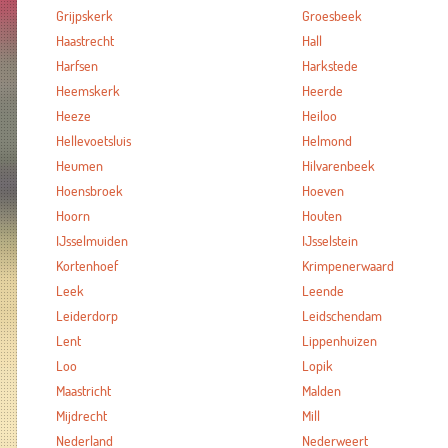
Grijpskerk
Groesbeek
Haastrecht
Hall
Harfsen
Harkstede
Heemskerk
Heerde
Heeze
Heiloo
Hellevoetsluis
Helmond
Heumen
Hilvarenbeek
Hoensbroek
Hoeven
Hoorn
Houten
IJsselmuiden
IJsselstein
Kortenhoef
Krimpenerwaard
Leek
Leende
Leiderdorp
Leidschendam
Lent
Lippenhuizen
Loo
Lopik
Maastricht
Malden
Mijdrecht
Mill
Nederland
Nederweert