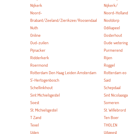
Nijkerk
Nijkerk/
Noord-
Noord-Holland
Brabant/Zeeland/Zierikzee/Roosendaal
Nootdorp
Nuth
Odiliapeel
Online
Oosterhout
Oud-zuilen
Oude wetering
Pijnacker
Purmerend
Ridderkerk
Rijen
Roermond
Roggel
Rotterdam Den Haag Leiden Amsterdam
Rotterdam eo
S'-Hertogenbosch
Said
Schellinkhout
Schepdaal
Sint Michielsgestel
Sint Nicolaasga
Soest
Someren
St. Michielsgestel
St. Willebrord
T Zand
Ten Boer
Texel
THOLEN
Uden
Uitgeest