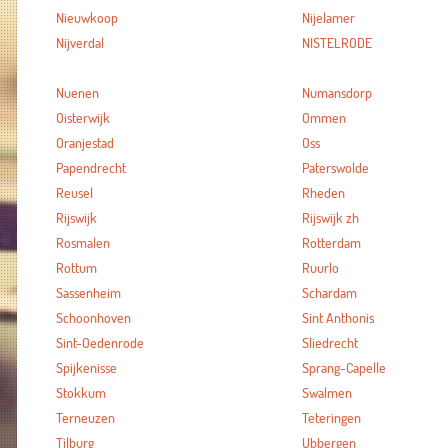
Nieuwkoop
Nijelamer
Nijverdal
NISTELRODE
Nuenen
Numansdorp
Oisterwijk
Ommen
Oranjestad
Oss
Papendrecht
Paterswolde
Reusel
Rheden
Rijswijk
Rijswijk zh
Rosmalen
Rotterdam
Rottum
Ruurlo
Sassenheim
Schardam
Schoonhoven
Sint Anthonis
Sint-Oedenrode
Sliedrecht
Spijkenisse
Sprang-Capelle
Stokkum
Swalmen
Terneuzen
Teteringen
Tilburg
Ubbergen