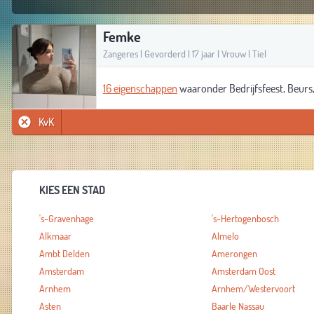
Femke
Zangeres | Gevorderd | 17 jaar | Vrouw | Tiel
16 eigenschappen
waaronder Bedrijfsfeest, Beurs,
KvK
KIES EEN STAD
's-Gravenhage
's-Hertogenbosch
Alkmaar
Almelo
Ambt Delden
Amerongen
Amsterdam
Amsterdam Oost
Arnhem
Arnhem/Westervoort
Asten
Baarle Nassau