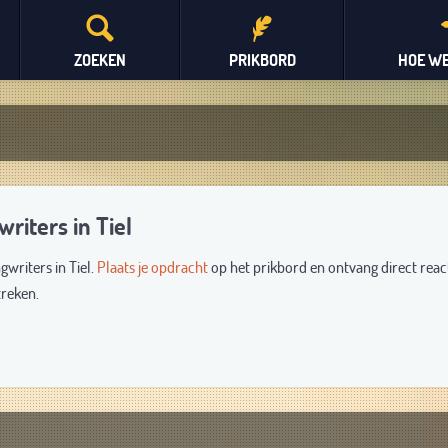
ZOEKEN
PRIKBORD
HOE WE
riters in Tiel
gwriters in Tiel.
Plaats je opdracht
op het prikbord en ontvang direct reac
treken.