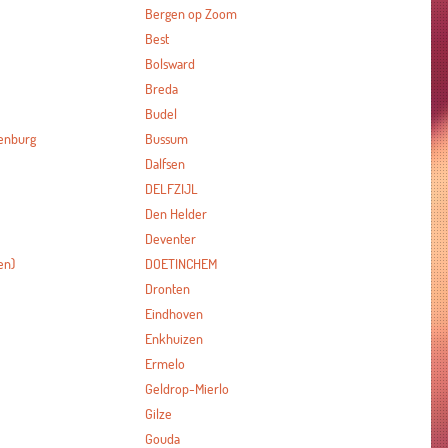
Bergen op Zoom
Best
Bolsward
Breda
Budel
enburg
Bussum
Dalfsen
DELFZIJL
Den Helder
Deventer
en)
DOETINCHEM
Dronten
Eindhoven
Enkhuizen
Ermelo
Geldrop-Mierlo
Gilze
Gouda