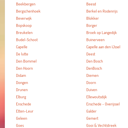
Beekbergen
Beesd
Bergschenhoek
Berkel en Rodenrijs
Beverwijk
Blokker
Bopskoop
Borger
Breukelen
Broek op Langedijk
Budel-Schoot
Buinerveen
Capelle
Capelle aan den IJssel
De lutte
Deest
Den Bommel
Den Bosch
Den Hoorn
DenBosch
Didam
Diemen
Dongen
Doorn
Drunen
Duiven
Elburg
Ellewoutsdijk
Enschede
Enschede - Overijssel
Etten-Leur
Galder
Geleen
Gemert
Goes
Gooi & Vechtstreek