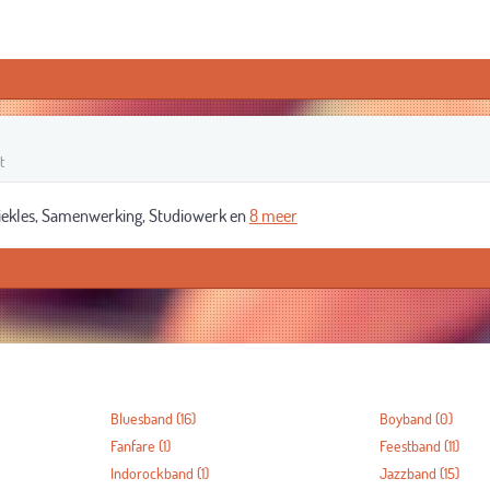
t
ekles, Samenwerking, Studiowerk en
8 meer
Bluesband
(16)
Boyband
(0)
Fanfare
(1)
Feestband
(11)
Indorockband
(1)
Jazzband
(15)