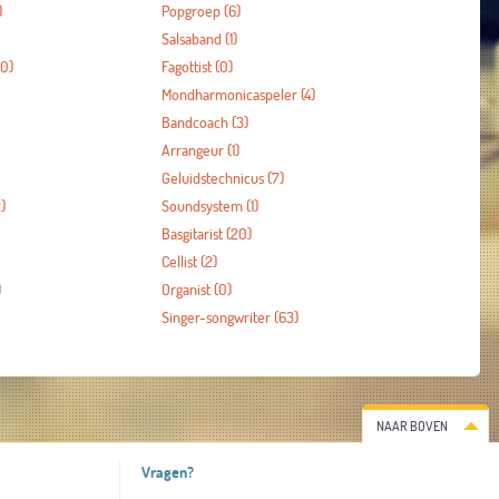
)
Popgroep
(6)
Salsaband
(1)
0)
Fagottist
(0)
Mondharmonicaspeler
(4)
Bandcoach
(3)
Arrangeur
(1)
Geluidstechnicus
(7)
)
Soundsystem
(1)
Basgitarist
(20)
Cellist
(2)
)
Organist
(0)
Singer-songwriter
(63)
NAAR BOVEN
Vragen?