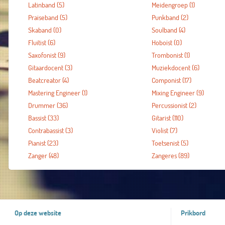
Latinband
(5)
Meidengroep
(1)
Praiseband
(5)
Punkband
(2)
Skaband
(0)
Soulband
(4)
Fluitist
(6)
Hoboïst
(0)
Saxofonist
(9)
Trombonist
(1)
Gitaardocent
(3)
Muziekdocent
(6)
Beatcreator
(4)
Componist
(17)
Mastering Engineer
(1)
Mixing Engineer
(9)
Drummer
(36)
Percussionist
(2)
Bassist
(33)
Gitarist
(110)
Contrabassist
(3)
Violist
(7)
Pianist
(23)
Toetsenist
(5)
Zanger
(48)
Zangeres
(89)
Op deze website
Prikbord