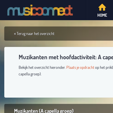
HOME
« Terug naar het overzicht
Muzikanten met hoofdactiviteit: A cape
Bekijk het overzicht hieronder.
Plaats je opdracht
op het prik
capella groep).
Muzikanten (A capella groep)