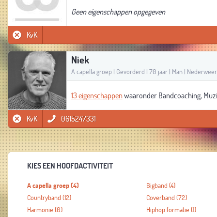
Geen eigenschappen opgegeven
KvK
Niek
A capella groep | Gevorderd | 70 jaar | Man | Nederweer
13 eigenschappen
waaronder Bandcoaching, Muzi
KvK
0615247331
KIES EEN HOOFDACTIVITEIT
A capella groep
(4)
Bigband
(4)
Countryband
(12)
Coverband
(72)
Harmonie
(0)
Hiphop formatie
(1)