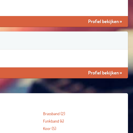
Profiel bekijken
»
Profiel bekijken
»
Brassband
(2)
Funkband
(4)
Koor
(5)