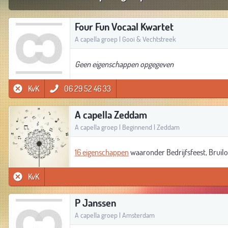
Four Fun Vocaal Kwartet
A capella groep | Gooi & Vechtstreek
Geen eigenschappen opgegeven
KvK
06 29 52 46 33
A capella Zeddam
A capella groep | Beginnend | Zeddam
16 eigenschappen
waaronder Bedrijfsfeest, Bruil
KvK
P Janssen
A capella groep | Amsterdam