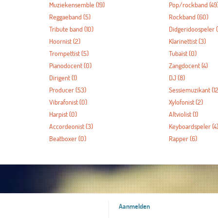
Muziekensemble
(19)
Pop/rockband
(49
Reggaeband
(5)
Rockband
(60)
Tribute band
(10)
Didgeridoospeler
(
Hoornist
(2)
Klarinettist
(3)
Trompettist
(5)
Tubaïst
(0)
Pianodocent
(0)
Zangdocent
(4)
Dirigent
(1)
DJ
(8)
Producer
(53)
Sessiemuzikant
(12
Vibrafonist
(0)
Xylofonist
(2)
Harpist
(0)
Altviolist
(1)
Accordeonist
(3)
Keyboardspeler
(4
Beatboxer
(0)
Rapper
(6)
Aanmelden