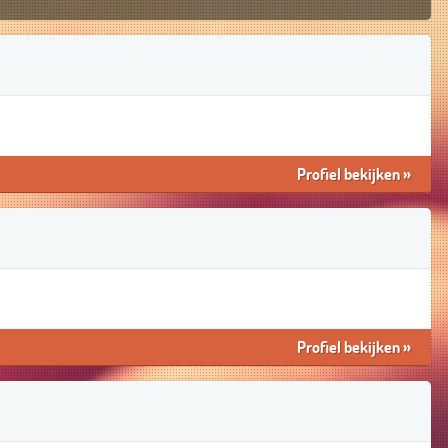
Profiel bekijken
»
Profiel bekijken
»