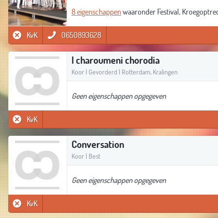
8 eigenschappen
waaronder Festival, Kroegoptre
KvK
0650893628
I charoumeni chorodia
Koor | Gevorderd | Rotterdam, Kralingen
Geen eigenschappen opgegeven
KvK
Conversation
Koor | Best
Geen eigenschappen opgegeven
KvK