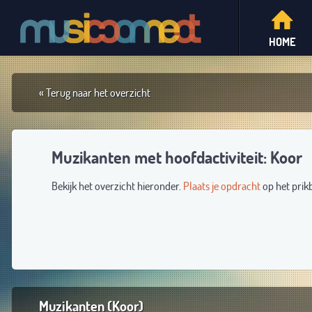
HOME
« Terug naar het overzicht
Muzikanten met hoofdactiviteit: Koor
Bekijk het overzicht hieronder.
Plaats je opdracht
op het prik
Muzikanten (Koor)