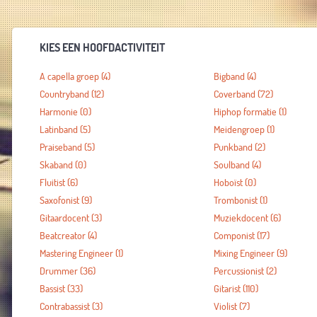
KIES EEN HOOFDACTIVITEIT
A capella groep
(4)
Bigband
(4)
Countryband
(12)
Coverband
(72)
Harmonie
(0)
Hiphop formatie
(1)
Latinband
(5)
Meidengroep
(1)
Praiseband
(5)
Punkband
(2)
Skaband
(0)
Soulband
(4)
Fluitist
(6)
Hoboïst
(0)
Saxofonist
(9)
Trombonist
(1)
Gitaardocent
(3)
Muziekdocent
(6)
Beatcreator
(4)
Componist
(17)
Mastering Engineer
(1)
Mixing Engineer
(9)
Drummer
(36)
Percussionist
(2)
Bassist
(33)
Gitarist
(110)
Contrabassist
(3)
Violist
(7)