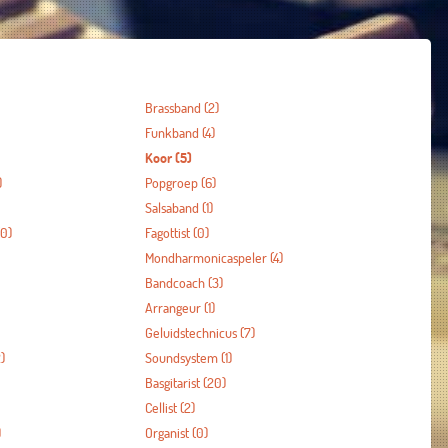
Brassband
(2)
Funkband
(4)
Koor
(5)
)
Popgroep
(6)
Salsaband
(1)
0)
Fagottist
(0)
Mondharmonicaspeler
(4)
Bandcoach
(3)
Arrangeur
(1)
Geluidstechnicus
(7)
)
Soundsystem
(1)
Basgitarist
(20)
Cellist
(2)
)
Organist
(0)