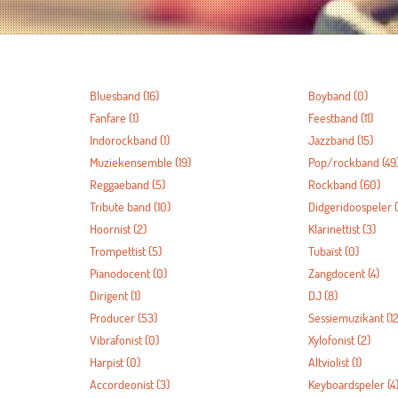
Bluesband
(16)
Boyband
(0)
Fanfare
(1)
Feestband
(11)
Indorockband
(1)
Jazzband
(15)
Muziekensemble
(19)
Pop/rockband
(49
Reggaeband
(5)
Rockband
(60)
Tribute band
(10)
Didgeridoospeler
(
Hoornist
(2)
Klarinettist
(3)
Trompettist
(5)
Tubaïst
(0)
Pianodocent
(0)
Zangdocent
(4)
Dirigent
(1)
DJ
(8)
Producer
(53)
Sessiemuzikant
(12
Vibrafonist
(0)
Xylofonist
(2)
Harpist
(0)
Altviolist
(1)
Accordeonist
(3)
Keyboardspeler
(4