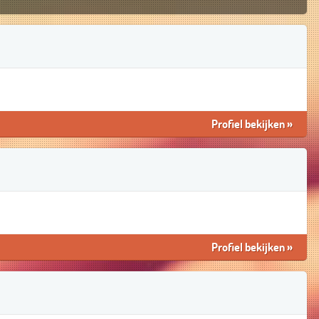
Profiel bekijken
»
Profiel bekijken
»