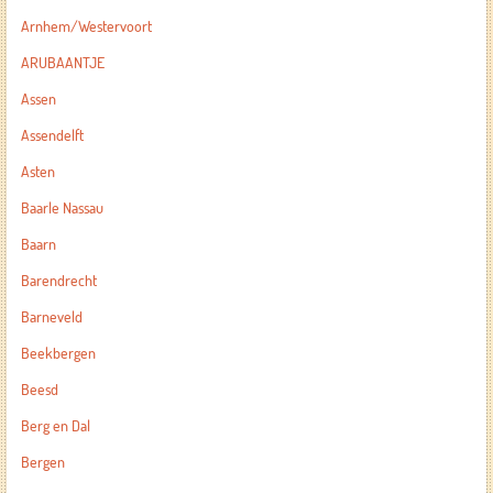
Arnhem/Westervoort
ARUBAANTJE
Assen
Assendelft
Asten
Baarle Nassau
Baarn
Barendrecht
Barneveld
Beekbergen
Beesd
Berg en Dal
Bergen