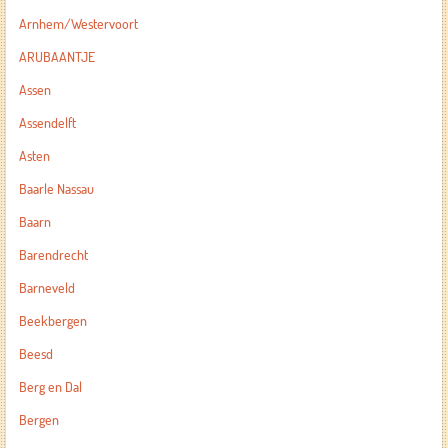
Arnhem/Westervoort
ARUBAANTJE
Assen
Assendelft
Asten
Baarle Nassau
Baarn
Barendrecht
Barneveld
Beekbergen
Beesd
Berg en Dal
Bergen