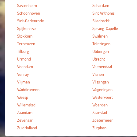
Sassenheim
Schardam
Schoonhoven
Sint Anthonis
Sint-Oedenrode
Sliedrecht
Spijkenisse
Sprang-Capelle
Stokkum
Swalmen
Terneuzen
Teteringen
Tilburg
Ubbergen
Urmond
Utrecht
Veendam
Veenendaal
Venray
Vianen
Vlijmen
Vlissingen
Waddinxveen
Wageningen
Weesp
Westervoort
Willemstad
Woerden
Zaandam
Zaanstad
Zevenaar
Zoetermeer
ZuidHolland
Zutphen