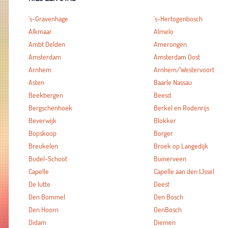
's-Gravenhage
's-Hertogenbosch
Alkmaar
Almelo
Ambt Delden
Amerongen
Amsterdam
Amsterdam Oost
Arnhem
Arnhem/Westervoort
Asten
Baarle Nassau
Beekbergen
Beesd
Bergschenhoek
Berkel en Rodenrijs
Beverwijk
Blokker
Bopskoop
Borger
Breukelen
Broek op Langedijk
Budel-Schoot
Buinerveen
Capelle
Capelle aan den IJssel
De lutte
Deest
Den Bommel
Den Bosch
Den Hoorn
DenBosch
Didam
Diemen