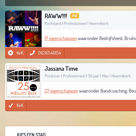
RAWW!!!!
PRO
Rockband | Professioneel | Heemskerk
17 eigenschappen
waaronder Bedrijfsfeest, Bruilo
KvK
0636546154
Jassana Time
Producer | Professioneel | 56 jaar | Man | Heemskerk
27 eigenschappen
waaronder Bandcoaching, Beurs
KvK
KIES EEN STAD