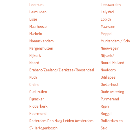
Leersum
Leeuwarden
Leimuiden
Lelystad
Lisse
Lobith
Maarheeze
Maarssen
Markelo
Meppel
Monnickendam
Muntendam / Sc
Nergenshuizen
Nieuwegein
Nijkerk
Nijkerk/
Noord-
Noord-Holland
Brabant/Zeeland/Zierikzee/Roosendaal
Nootdorp
Nuth
Odiliapeel
Online
Oosterhout
Oud-zuilen
Oude wetering
Pijnacker
Purmerend
Ridderkerk
Rijen
Roermond
Roggel
Rotterdam Den Haag Leiden Amsterdam
Rotterdam eo
S'-Hertogenbosch
Said