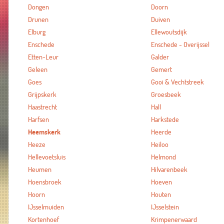
Dongen
Doorn
Drunen
Duiven
Elburg
Ellewoutsdijk
Enschede
Enschede - Overijssel
Etten-Leur
Galder
Geleen
Gemert
Goes
Gooi & Vechtstreek
Grijpskerk
Groesbeek
Haastrecht
Hall
Harfsen
Harkstede
Heemskerk
Heerde
Heeze
Heiloo
Hellevoetsluis
Helmond
Heumen
Hilvarenbeek
Hoensbroek
Hoeven
Hoorn
Houten
IJsselmuiden
IJsselstein
Kortenhoef
Krimpenerwaard