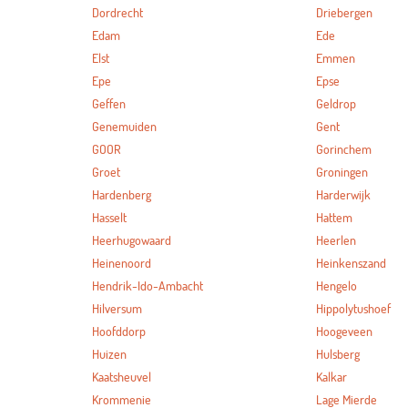
Dordrecht
Driebergen
Edam
Ede
Elst
Emmen
Epe
Epse
Geffen
Geldrop
Genemuiden
Gent
GOOR
Gorinchem
Groet
Groningen
Hardenberg
Harderwijk
Hasselt
Hattem
Heerhugowaard
Heerlen
Heinenoord
Heinkenszand
Hendrik-Ido-Ambacht
Hengelo
Hilversum
Hippolytushoef
Hoofddorp
Hoogeveen
Huizen
Hulsberg
Kaatsheuvel
Kalkar
Krommenie
Lage Mierde