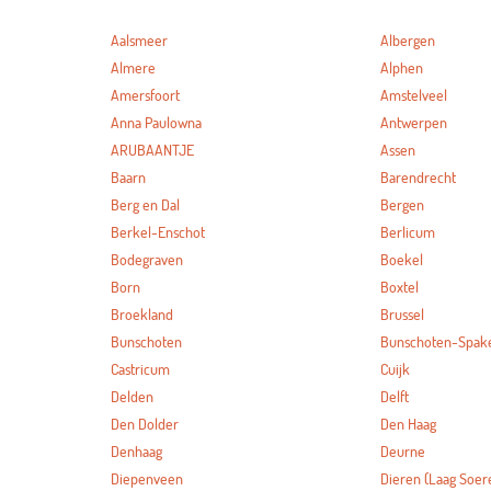
Aalsmeer
Albergen
Almere
Alphen
Amersfoort
Amstelveel
Anna Paulowna
Antwerpen
ARUBAANTJE
Assen
Baarn
Barendrecht
Berg en Dal
Bergen
Berkel-Enschot
Berlicum
Bodegraven
Boekel
Born
Boxtel
Broekland
Brussel
Bunschoten
Bunschoten-Spak
Castricum
Cuijk
Delden
Delft
Den Dolder
Den Haag
Denhaag
Deurne
Diepenveen
Dieren (Laag Soer