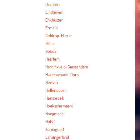
Dronten
Eindhoven
Enkhuizen
Ermelo
Geldrop-Mierlo
Gilze
Gouda
Haarlem
Hardinxveld-Giessendam
Hazerswoude-Dorp
Heesch
Hellendoorn
Hensbroek
Hoeksche waard
Hoogmade
Hulst
Koningslust
Lansingerland