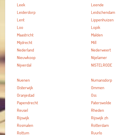
Leek
Leende
Leiderdorp
Leidschendam
Lent
Lippenhuizen
Loo
Lopik
Maastricht
Malden
Mijdrecht
Mill
Nederland
Nederweert
Nieuwkoop
Nijelamer
Nijverdal
NISTELRODE
Nuenen
Numansdorp
Oisterwijk
Ommen
Oranjestad
Oss
Papendrecht
Paterswolde
Reusel
Rheden
Rijswijk
Rijswijk zh
Rosmalen
Rotterdam
Rottum
Ruurlo