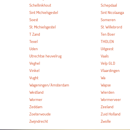
Schellinkhout
Schepdaal
Sint Michielsgestel
Sint Nicolaasga
Soest
Someren
St. Michielsgestel
St. Willebrord
T Zand
Ten Boer
Texel
THOLEN
Uden
Uitgeest
Utrechtse heuvelrug
Vaals
Veghel
Velp GLD
Vinkel
Vlaardingen
Vught
Wa
Wageningen/Amsterdam
Wapse
Westland
Wierden
Wormer
Wormerveer
Zeddam
Zeeland
Zoeterwoude
Zuid Holland
Zwijndrecht
Zwolle