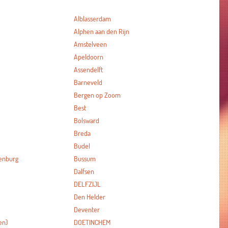
Alblasserdam
Alphen aan den Rijn
Amstelveen
Apeldoorn
Assendelft
Barneveld
Bergen op Zoom
Best
Bolsward
Breda
Budel
enburg
Bussum
Dalfsen
DELFZIJL
Den Helder
Deventer
en)
DOETINCHEM