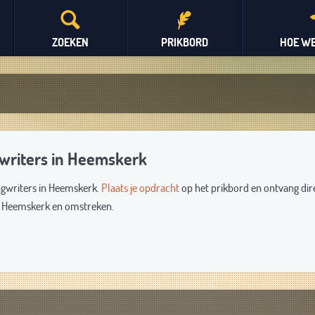
ZOEKEN
PRIKBORD
HOE WE
gwriters in Heemskerk
ongwriters in Heemskerk.
Plaats je opdracht
op het prikbord en ontvang dir
it Heemskerk en omstreken.