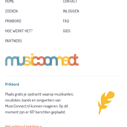
HOME
CONTACT
ZOEKEN
INLOGGEN
PRIKBORD
FAQ
HOE WERKT HET?
GIDS
PARTNERS
Prikbord
Plaats gratis je opdracht waarop muzikanten,
vocalisten, bands en songwriters van
MusicConnect.nl kunnen reageren. Op dit
moment zijn er 617 berichten geplaatst.
Het prikbord bekijken »