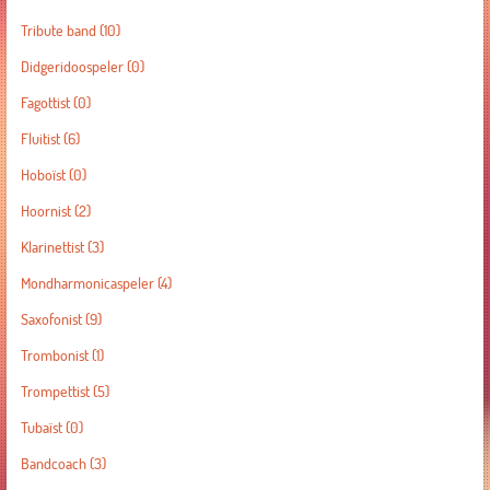
Tribute band
(10)
Didgeridoospeler
(0)
Fagottist
(0)
Fluitist
(6)
Hoboïst
(0)
Hoornist
(2)
Klarinettist
(3)
Mondharmonicaspeler
(4)
Saxofonist
(9)
Trombonist
(1)
Trompettist
(5)
Tubaïst
(0)
Bandcoach
(3)