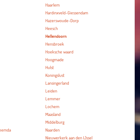
Haarlem
Hardinxveld-Giessendam
Hazerswoude-Dorp
Heesch
Hellendoorn
Hensbroek
Hoeksche waard
Hoogmade
Hulst
Koningslust
Lansingerland
Leiden
Lemmer
Lochem
Maasland
Middelburg
heemda
Naarden
Nieuwerkerk aan den IJssel