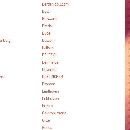
Bergen op Zoom
Best
Bolsward
Breda
Budel
enburg
Bussum
Dalfsen
DELFZIJL
Den Helder
Deventer
en)
DOETINCHEM
Dronten
Eindhoven
Enkhuizen
Ermelo
Geldrop-Mierlo
Gilze
Gouda