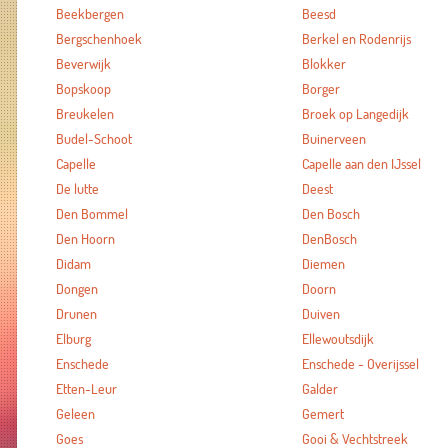
Beekbergen
Beesd
Bergschenhoek
Berkel en Rodenrijs
Beverwijk
Blokker
Bopskoop
Borger
Breukelen
Broek op Langedijk
Budel-Schoot
Buinerveen
Capelle
Capelle aan den IJssel
De lutte
Deest
Den Bommel
Den Bosch
Den Hoorn
DenBosch
Didam
Diemen
Dongen
Doorn
Drunen
Duiven
Elburg
Ellewoutsdijk
Enschede
Enschede - Overijssel
Etten-Leur
Galder
Geleen
Gemert
Goes
Gooi & Vechtstreek