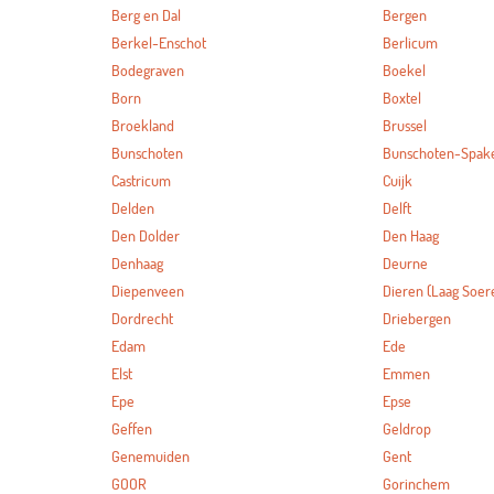
Berg en Dal
Bergen
Berkel-Enschot
Berlicum
Bodegraven
Boekel
Born
Boxtel
Broekland
Brussel
Bunschoten
Bunschoten-Spak
Castricum
Cuijk
Delden
Delft
Den Dolder
Den Haag
Denhaag
Deurne
Diepenveen
Dieren (Laag Soer
Dordrecht
Driebergen
Edam
Ede
Elst
Emmen
Epe
Epse
Geffen
Geldrop
Genemuiden
Gent
GOOR
Gorinchem