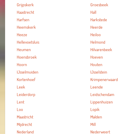
Grijpskerk
Groesbeek
Haastrecht
Hall
Harfsen
Harkstede
Heemskerk
Heerde
Heeze
Heiloo
Hellevoetsluis
Helmond
Heumen
Hilvarenbeek
Hoensbroek
Hoeven
Hoorn
Houten
IJsselmuiden
IJsselstein
Kortenhoef
Krimpenerwaard
Leek
Leende
Leiderdorp
Leidschendam
Lent
Lippenhuizen
Loo
Lopik
Maastricht
Malden
Mijdrecht
Mill
Nederland
Nederweert