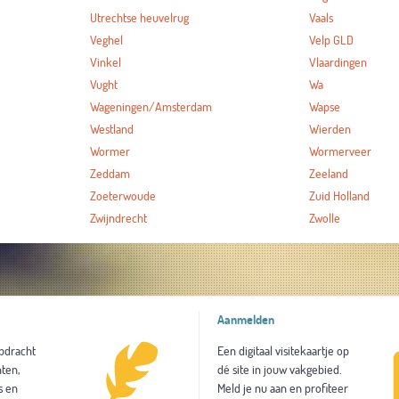
Utrechtse heuvelrug
Vaals
Veghel
Velp GLD
Vinkel
Vlaardingen
Vught
Wa
Wageningen/Amsterdam
Wapse
Westland
Wierden
Wormer
Wormerveer
Zeddam
Zeeland
Zoeterwoude
Zuid Holland
Zwijndrecht
Zwolle
Aanmelden
opdracht
Een digitaal visitekaartje op
ten,
dé site in jouw vakgebied.
s en
Meld je nu aan en profiteer