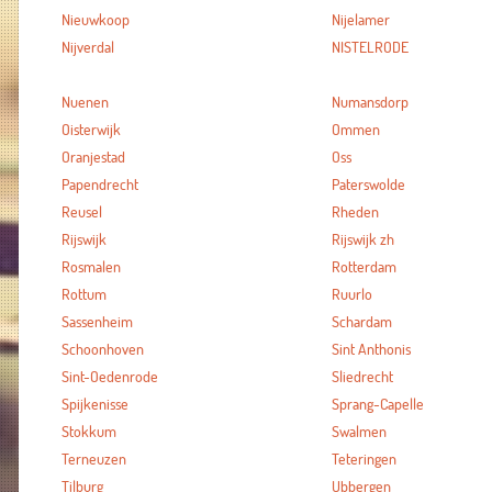
Nieuwkoop
Nijelamer
Nijverdal
NISTELRODE
Nuenen
Numansdorp
Oisterwijk
Ommen
Oranjestad
Oss
Papendrecht
Paterswolde
Reusel
Rheden
Rijswijk
Rijswijk zh
Rosmalen
Rotterdam
Rottum
Ruurlo
Sassenheim
Schardam
Schoonhoven
Sint Anthonis
Sint-Oedenrode
Sliedrecht
Spijkenisse
Sprang-Capelle
Stokkum
Swalmen
Terneuzen
Teteringen
Tilburg
Ubbergen