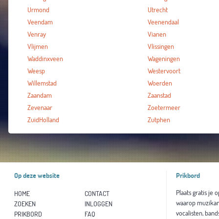
Urmond
Utrecht
Veendam
Veenendaal
Venray
Vianen
Vlijmen
Vlissingen
Waddinxveen
Wageningen
Weesp
Westervoort
Willemstad
Woerden
Zaandam
Zaanstad
Zevenaar
Zoetermeer
ZuidHolland
Zutphen
Op deze website
Prikbord
Plaats gratis je 
HOME
CONTACT
waarop muzikan
ZOEKEN
INLOGGEN
vocalisten, band
PRIKBORD
FAQ