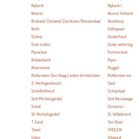
Nijkerk
Nijkerk/
Noord-
Noord-Holland
Brabant/Zeeland/Zierikzee/Roosendaal
Nootdorp
Nuth
Odiliapeel
Online
Oosterhout
Oud-zuilen
Oude wetering
Pijnacker
Purmerend
Ridderkerk
Rijen
Roermond
Roggel
Rotterdam Den Haag Leiden Amsterdam
Rotterdam eo
S'-Hertogenbosch
Said
Schellinkhout
Schepdaal
Sint Michielsgestel
Sint Nicolaasga
Soest
Someren
St. Michielsgestel
St. Willebrord
T Zand
Ten Boer
Texel
THOLEN
Uden
Uitgeest