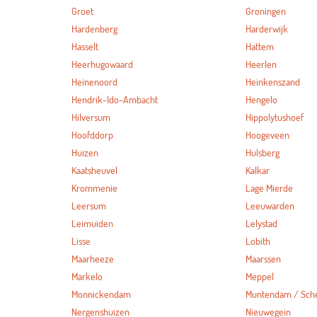
Groet
Groningen
Hardenberg
Harderwijk
Hasselt
Hattem
Heerhugowaard
Heerlen
Heinenoord
Heinkenszand
Hendrik-Ido-Ambacht
Hengelo
Hilversum
Hippolytushoef
Hoofddorp
Hoogeveen
Huizen
Hulsberg
Kaatsheuvel
Kalkar
Krommenie
Lage Mierde
Leersum
Leeuwarden
Leimuiden
Lelystad
Lisse
Lobith
Maarheeze
Maarssen
Markelo
Meppel
Monnickendam
Muntendam / Sc
Nergenshuizen
Nieuwegein