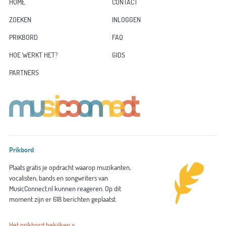
HOME
CONTACT
ZOEKEN
INLOGGEN
PRIKBORD
FAQ
HOE WERKT HET?
GIDS
PARTNERS
Prikbord
Plaats gratis je opdracht waarop muzikanten,
vocalisten, bands en songwriters van
MusicConnect.nl kunnen reageren. Op dit
moment zijn er 618 berichten geplaatst.
Het prikbord bekijken »