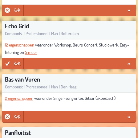
KvK
»
Echo Grid
Componist | Professioneel | Man | Rotterdam
12 eigenschappen
waaronder Workshop, Beurs, Concert, Studiowerk, Easy-
listening en
5 meer
KvK
»
Bas van Vuren
Componist | Professioneel | Man | Den Haag
2 eigenschappen
waaronder Singer-songwriter, Gitaar (akoestisch)
KvK
»
Panfluitist