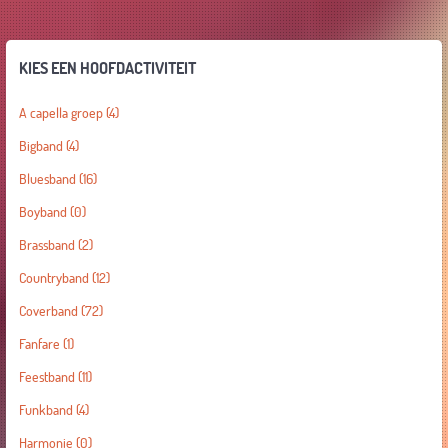
KIES EEN HOOFDACTIVITEIT
A capella groep
(4)
Bigband
(4)
Bluesband
(16)
Boyband
(0)
Brassband
(2)
Countryband
(12)
Coverband
(72)
Fanfare
(1)
Feestband
(11)
Funkband
(4)
Harmonie
(0)