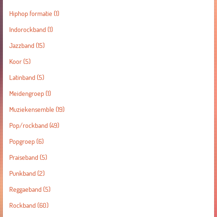
Hiphop formatie
(1)
Indorockband
(1)
Jazzband
(15)
Koor
(5)
Latinband
(5)
Meidengroep
(1)
Muziekensemble
(19)
Pop/rockband
(49)
Popgroep
(6)
Praiseband
(5)
Punkband
(2)
Reggaeband
(5)
Rockband
(60)