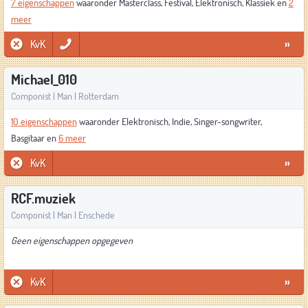
7 eigenschappen
waaronder Masterclass, Festival, Elektronisch, Klassiek en
2
meer
KvK
»
Michael_010
Componist | Man | Rotterdam
10 eigenschappen
waaronder Elektronisch, Indie, Singer-songwriter,
Basgitaar en
6 meer
KvK
»
RCF.muziek
Componist | Man | Enschede
Geen eigenschappen opgegeven
KvK
»