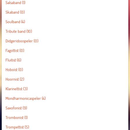
Salsaband
(1)
Skaband
(0)
Soulband
(4)
Tribute band
(10)
Didgeridoospeler
(0)
Fagottist
(0)
Fluitist
(6)
Hoboïst
(0)
Hoornist
(2)
Klarinettist
(3)
Mondharmonicaspeler
(4)
Saxofonist
(9)
Trombonist
(1)
Trompettist
(5)