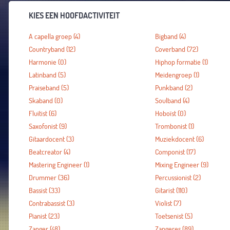
KIES EEN HOOFDACTIVITEIT
A capella groep
(4)
Bigband
(4)
Countryband
(12)
Coverband
(72)
Harmonie
(0)
Hiphop formatie
(1)
Latinband
(5)
Meidengroep
(1)
Praiseband
(5)
Punkband
(2)
Skaband
(0)
Soulband
(4)
Fluitist
(6)
Hoboïst
(0)
Saxofonist
(9)
Trombonist
(1)
Gitaardocent
(3)
Muziekdocent
(6)
Beatcreator
(4)
Componist
(17)
Mastering Engineer
(1)
Mixing Engineer
(9)
Drummer
(36)
Percussionist
(2)
Bassist
(33)
Gitarist
(110)
Contrabassist
(3)
Violist
(7)
Pianist
(23)
Toetsenist
(5)
Zanger
(48)
Zangeres
(89)