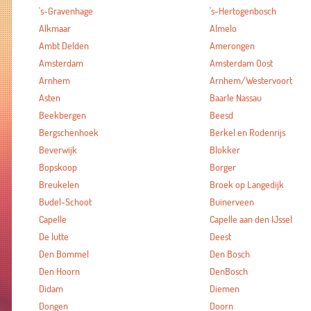
's-Gravenhage
's-Hertogenbosch
Alkmaar
Almelo
Ambt Delden
Amerongen
Amsterdam
Amsterdam Oost
Arnhem
Arnhem/Westervoort
Asten
Baarle Nassau
Beekbergen
Beesd
Bergschenhoek
Berkel en Rodenrijs
Beverwijk
Blokker
Bopskoop
Borger
Breukelen
Broek op Langedijk
Budel-Schoot
Buinerveen
Capelle
Capelle aan den IJssel
De lutte
Deest
Den Bommel
Den Bosch
Den Hoorn
DenBosch
Didam
Diemen
Dongen
Doorn