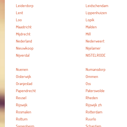
Leiderdorp
Leidschendam
Lent
Lippenhuizen
Loo
Lopik
Maastricht
Malden
Mijdrecht
Mill
Nederland
Nederweert
Nieuwkoop
Nijelamer
Nijverdal
NISTELRODE
Nuenen
Numansdorp
Oisterwijk
Ommen
Oranjestad
Oss
Papendrecht
Paterswolde
Reusel
Rheden
Rijswijk
Rijswijk zh
Rosmalen
Rotterdam
Rottum
Ruurlo
Sassenheim
Schardam