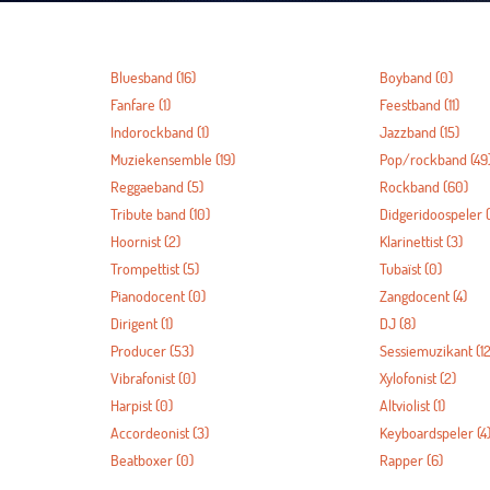
Bluesband
(16)
Boyband
(0)
Fanfare
(1)
Feestband
(11)
Indorockband
(1)
Jazzband
(15)
Muziekensemble
(19)
Pop/rockband
(49
Reggaeband
(5)
Rockband
(60)
Tribute band
(10)
Didgeridoospeler
(
Hoornist
(2)
Klarinettist
(3)
Trompettist
(5)
Tubaïst
(0)
Pianodocent
(0)
Zangdocent
(4)
Dirigent
(1)
DJ
(8)
Producer
(53)
Sessiemuzikant
(12
Vibrafonist
(0)
Xylofonist
(2)
Harpist
(0)
Altviolist
(1)
Accordeonist
(3)
Keyboardspeler
(4
Beatboxer
(0)
Rapper
(6)