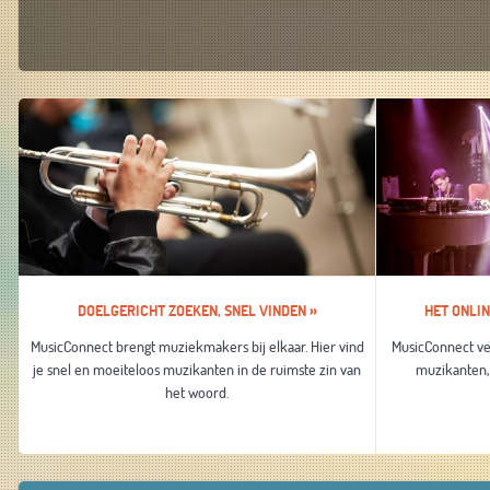
DOELGERICHT ZOEKEN, SNEL VINDEN »
HET ONLI
MusicConnect brengt muziekmakers bij elkaar. Hier vind
MusicConnect ver
je snel en moeiteloos muzikanten in de ruimste zin van
muzikanten, 
het woord.