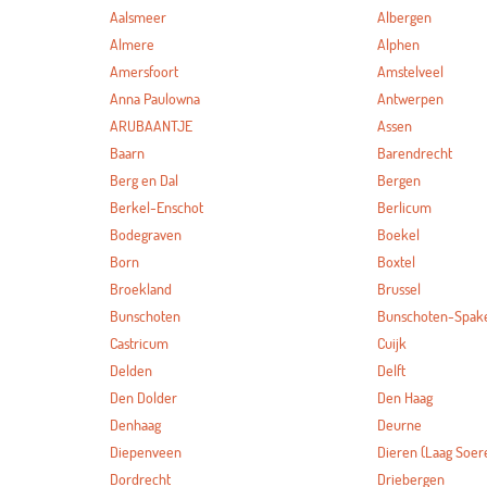
Aalsmeer
Albergen
Almere
Alphen
Amersfoort
Amstelveel
Anna Paulowna
Antwerpen
ARUBAANTJE
Assen
Baarn
Barendrecht
Berg en Dal
Bergen
Berkel-Enschot
Berlicum
Bodegraven
Boekel
Born
Boxtel
Broekland
Brussel
Bunschoten
Bunschoten-Spak
Castricum
Cuijk
Delden
Delft
Den Dolder
Den Haag
Denhaag
Deurne
Diepenveen
Dieren (Laag Soer
Dordrecht
Driebergen