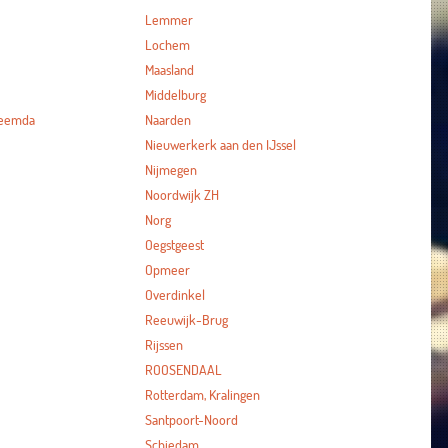
Lemmer
Lochem
Maasland
Middelburg
heemda
Naarden
Nieuwerkerk aan den IJssel
Nijmegen
Noordwijk ZH
Norg
Oegstgeest
Opmeer
Overdinkel
Reeuwijk-Brug
Rijssen
ROOSENDAAL
Rotterdam, Kralingen
Santpoort-Noord
Schiedam