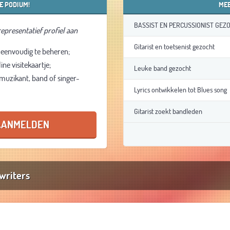
E PODIUM!
MEE
BASSIST EN PERCUSSIONIST GEZ
epresentatief profiel aan
Gitarist en toetsenist gezocht
 eenvoudig te beheren;
ne visitekaartje;
Leuke band gezocht
 muzikant, band of singer-
Lyrics ontwikkelen tot Blues song
Gitarist zoekt bandleden
 AANMELDEN
writers