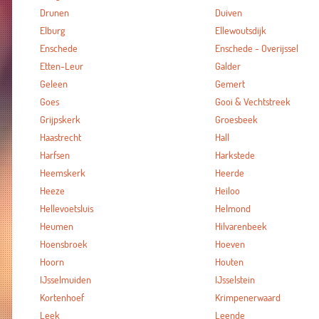
Drunen
Duiven
Elburg
Ellewoutsdijk
Enschede
Enschede - Overijssel
Etten-Leur
Galder
Geleen
Gemert
Goes
Gooi & Vechtstreek
Grijpskerk
Groesbeek
Haastrecht
Hall
Harfsen
Harkstede
Heemskerk
Heerde
Heeze
Heiloo
Hellevoetsluis
Helmond
Heumen
Hilvarenbeek
Hoensbroek
Hoeven
Hoorn
Houten
IJsselmuiden
IJsselstein
Kortenhoef
Krimpenerwaard
Leek
Leende