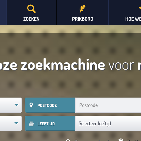
ZOEKEN
PRIKBORD
HOE WE
oze zoekmachine
voor
POSTCODE
Selecteer leeftijd
LEEFTIJD