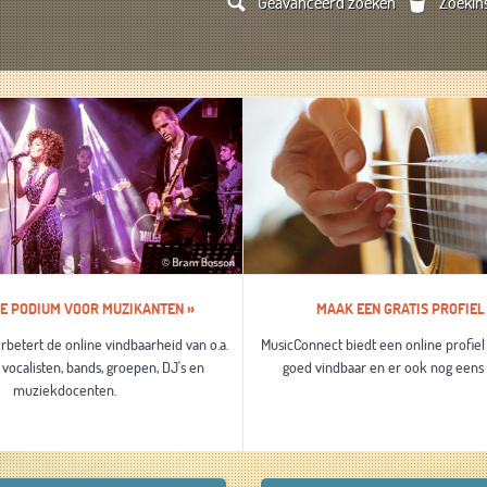
Geavanceerd zoeken
Zoekins
NE PODIUM VOOR MUZIKANTEN »
MAAK EEN GRATIS PROFIEL
betert de online vindbaarheid van o.a.
MusicConnect biedt een online profiel 
vocalisten, bands, groepen, DJ's en
goed vindbaar en er ook nog eens fr
muziekdocenten.