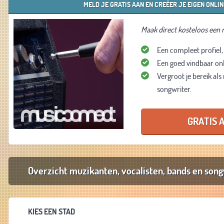
MELD JE GRATIS AAN EN CREËER JE EIGEN ONLIN
Maak direct kosteloos een r
Een compleet profiel,
Een goed vindbaar onli
Vergroot je bereik als
songwriter.
GRATIS
Overzicht muzikanten, vocalisten, bands en song
KIES EEN STAD