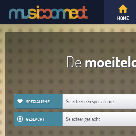
HOME
De
moeitel
Selecteer een specialisme
SPECIALISME
Selecteer geslacht
GESLACHT