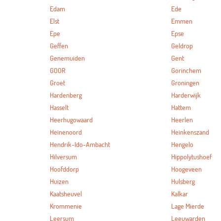
Edam
Ede
Elst
Emmen
Epe
Epse
Geffen
Geldrop
Genemuiden
Gent
GOOR
Gorinchem
Groet
Groningen
Hardenberg
Harderwijk
Hasselt
Hattem
Heerhugowaard
Heerlen
Heinenoord
Heinkenszand
Hendrik-Ido-Ambacht
Hengelo
Hilversum
Hippolytushoef
Hoofddorp
Hoogeveen
Huizen
Hulsberg
Kaatsheuvel
Kalkar
Krommenie
Lage Mierde
Leersum
Leeuwarden