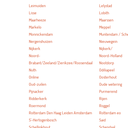
Leimuiden
Lelystad
Lisse
Lobith
Maarheeze
Maarssen
Markelo
Meppel
Monnickendam
Muntendam / Sc
Nergenshuizen
Nieuwegein
Nijkerk
Nijkerk/
Noord-
Noord-Holland
Brabant/Zeeland/Zierikzee/Roosendaal
Nootdorp
Nuth
Odiliapeel
Online
Oosterhout
Oud-zuilen
Oude wetering
Pijnacker
Purmerend
Ridderkerk
Rijen
Roermond
Roggel
Rotterdam Den Haag Leiden Amsterdam
Rotterdam eo
S'-Hertogenbosch
Said
Schellinkhout
Schepdaal