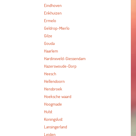
Eindhoven
Enkhuizen
Ermelo
Geldrop-Mierlo
Gilze
Gouda
Haarlem
Hardinxveld-Giessendam
Hazerswoude-Dorp
Heesch
Hellendoorn
Hensbroek
Hoeksche waard
Hoogmade
Hulst
Koningslust
Lansingerland
Leiden