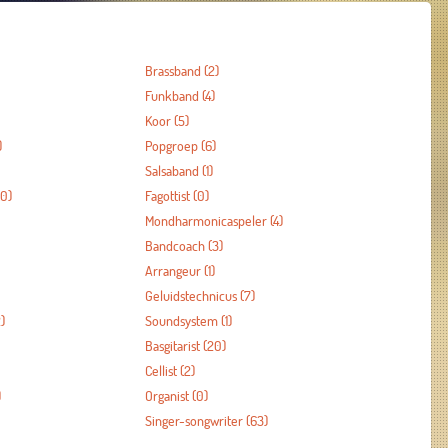
Brassband
(2)
Funkband
(4)
Koor
(5)
)
Popgroep
(6)
Salsaband
(1)
0)
Fagottist
(0)
Mondharmonicaspeler
(4)
Bandcoach
(3)
Arrangeur
(1)
Geluidstechnicus
(7)
)
Soundsystem
(1)
Basgitarist
(20)
Cellist
(2)
)
Organist
(0)
Singer-songwriter
(63)