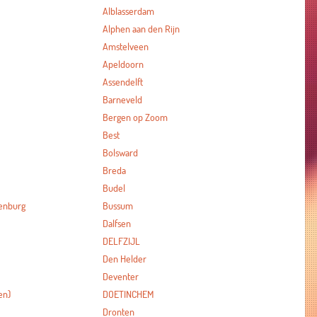
Alblasserdam
Alphen aan den Rijn
Amstelveen
Apeldoorn
Assendelft
Barneveld
Bergen op Zoom
Best
Bolsward
Breda
Budel
enburg
Bussum
Dalfsen
DELFZIJL
Den Helder
Deventer
en)
DOETINCHEM
Dronten