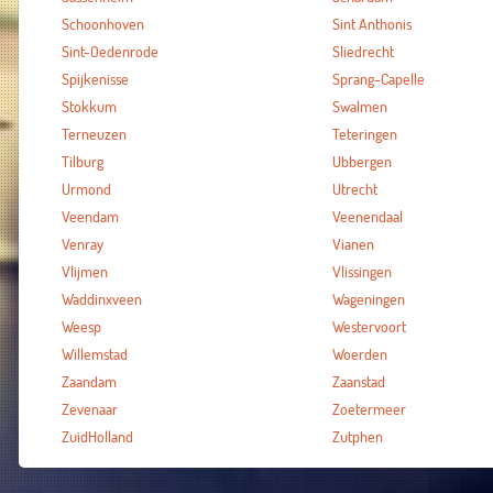
Schoonhoven
Sint Anthonis
Sint-Oedenrode
Sliedrecht
Spijkenisse
Sprang-Capelle
Stokkum
Swalmen
Terneuzen
Teteringen
Tilburg
Ubbergen
Urmond
Utrecht
Veendam
Veenendaal
Venray
Vianen
Vlijmen
Vlissingen
Waddinxveen
Wageningen
Weesp
Westervoort
Willemstad
Woerden
Zaandam
Zaanstad
Zevenaar
Zoetermeer
ZuidHolland
Zutphen