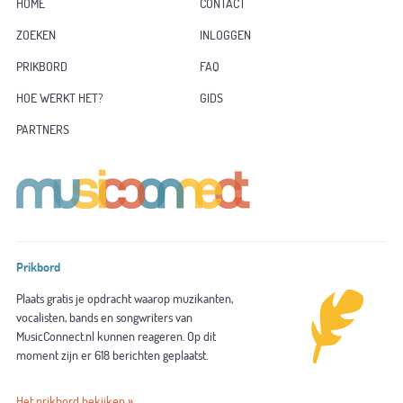
HOME
CONTACT
ZOEKEN
INLOGGEN
PRIKBORD
FAQ
HOE WERKT HET?
GIDS
PARTNERS
Prikbord
Plaats gratis je opdracht waarop muzikanten,
vocalisten, bands en songwriters van
MusicConnect.nl kunnen reageren. Op dit
moment zijn er 618 berichten geplaatst.
Het prikbord bekijken »