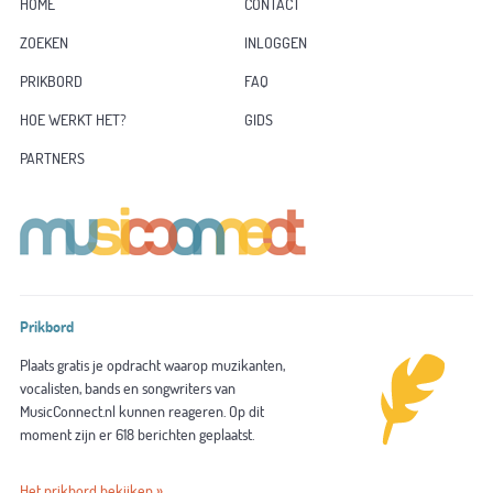
HOME
CONTACT
ZOEKEN
INLOGGEN
PRIKBORD
FAQ
HOE WERKT HET?
GIDS
PARTNERS
Prikbord
Plaats gratis je opdracht waarop muzikanten,
vocalisten, bands en songwriters van
MusicConnect.nl kunnen reageren. Op dit
moment zijn er 618 berichten geplaatst.
Het prikbord bekijken »