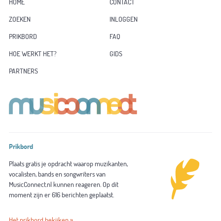
HOME
CONTACT
ZOEKEN
INLOGGEN
PRIKBORD
FAQ
HOE WERKT HET?
GIDS
PARTNERS
Prikbord
Plaats gratis je opdracht waarop muzikanten,
vocalisten, bands en songwriters van
MusicConnect.nl kunnen reageren. Op dit
moment zijn er 616 berichten geplaatst.
Het prikbord bekijken »